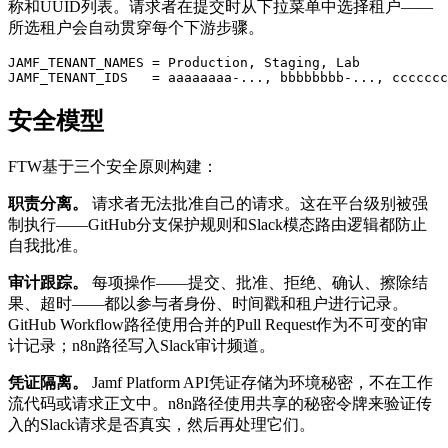
称和UUID列表。请求者在提交时从下拉菜单中选择租户——
所选租户会自动贯穿每个下游步骤。
JAMF_TENANT_NAMES = Production, Staging, Lab

安全模型
FTW基于三个安全原则构建：
职责分离。
请求者无法批准自己的请求。这在平台级别被强
制执行——GitHub分支保护规则和Slack模态路由逻辑都防止
自我批准。
审计跟踪。
每项操作——提交、批准、拒绝、确认、擦除结
果、超时——都以参与者身份、时间戳和租户进行记录。
GitHub Workflow路径使用合并的Pull Request作为不可变的审
计记录；n8n路径写入Slack审计频道。
凭证隔离。
Jamf Platform API凭证存储为环境秘密，不在工作
流代码或请求正文中。n8n路径使用共享的秘密令牌来验证传
入的Slack请求是否真实，然后再处理它们。