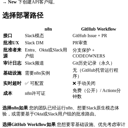
→ New
下创建API客户端。
选择部署路径
n8n
GitHub Workflow
接口
Slack模态
GitHub Issue + PR
批准UX
Slack DM
PR审查
批准者来
Entra、Okta或Slack用
分支保护 +
源
户组
CODEOWNERS
审计日志
Slack频道
Git历史记录（永久）
无（GitHub托管运行程
基础设施
需要n8n实例
序）
实时超时
✅ 可配置
❌ 手动关闭
免费（公开）/ Actions分
成本
n8n许可证
钟数
选择n8n如果
您的团队已经运行n8n、想要Slack原生模态体
验，或需要基于Okta或Slack用户组的批准路由。
选择GitHub Workflow如果
您想要零基础设施、优先考虑审计