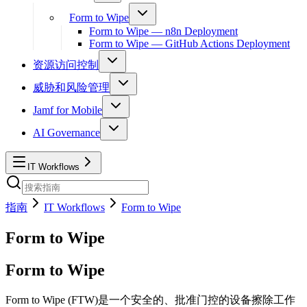
Form to Wipe
Form to Wipe — n8n Deployment
Form to Wipe — GitHub Actions Deployment
资源访问控制
威胁和风险管理
Jamf for Mobile
AI Governance
IT Workflows
指南
IT Workflows
Form to Wipe
Form to Wipe
Form to Wipe
Form to Wipe (FTW)是一个安全的、批准门控的设备擦除工作