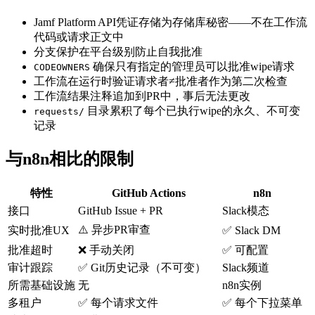
Jamf Platform API凭证存储为存储库秘密——不在工作流
代码或请求正文中
分支保护在平台级别防止自我批准
确保只有指定的管理员可以批准wipe请求
CODEOWNERS
工作流在运行时验证请求者≠批准者作为第二次检查
工作流结果注释追加到PR中，事后无法更改
目录累积了每个已执行wipe的永久、不可变
requests/
记录
与n8n相比的限制
特性
GitHub Actions
n8n
接口
GitHub Issue + PR
Slack模态
⚠️ 异步PR审查
实时批准UX
✅ Slack DM
批准超时
❌ 手动关闭
✅ 可配置
审计跟踪
✅ Git历史记录（不可变）
Slack频道
所需基础设施
无
n8n实例
多租户
✅ 每个请求文件
✅ 每个下拉菜单