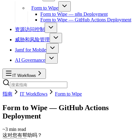
Form to Wipe
Form to Wipe — n8n Deployment
Form to Wipe — GitHub Actions Deployment
资源访问控制
威胁和风险管理
Jamf for Mobile
AI Governance
IT Workflows
指南
IT Workflows
Form to Wipe
Form to Wipe — GitHub Actions
Deployment
~
3
min read
这对您有帮助吗？