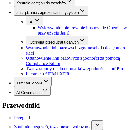
Kontrola dostępu do zasobów
Zarządzanie zagrożeniami i ryzykiem
AI
Wykrywanie, blokowanie i usuwanie OpenClaw
przy użyciu Jamf
Ochrona przed utratą danych
Wymuszanie linii bazowych zgodności dla dostępu do
sieci
Ustanowienie linii bazowych zgodności za pomocą
Compliance Editor
Twórz raporty dla benchmarków zgodności Jamf Pro
Integracja SIEM i XDR
Jamf for Mobile
AI Governance
Przewodniki
Przegląd
Zaufanie urządzeń, tożsamość i wdrażanie