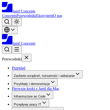
Jamf
Concepts
Concepts
Przewodniki
Ekosystem
O nas
Jamf
Concepts
Przewodniki
Przegląd
Zaufanie urządzeń, tożsamość i wdrażanie
Przykłady i demonstracje
Pierwsze kroki z Jamf dla Mac
Infrastructure as Code
Przepływy pracy IT