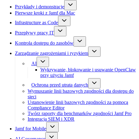
Przykłady i demonstracje
Pierwsze kroki z Jamf dla Mac
Infrastructure as Code
Przepływy pracy IT
Kontrola dostępu do zasobów
Zarządzanie zagrożeniami i ryzykiem
AI
Wykrywanie, blokowanie i usuwanie OpenClaw
przy użyciu Jamf
Ochrona przed utratą danych
Wymuszanie linii bazowych zgodności dla dostępu do
sieci
Ustanowienie linii bazowych zgodności za pomocą
Compliance Editor
Twórz raporty dla benchmarków zgodności Jamf Pro
Integracja SIEM i XDR
Jamf for Mobile
AI Governance