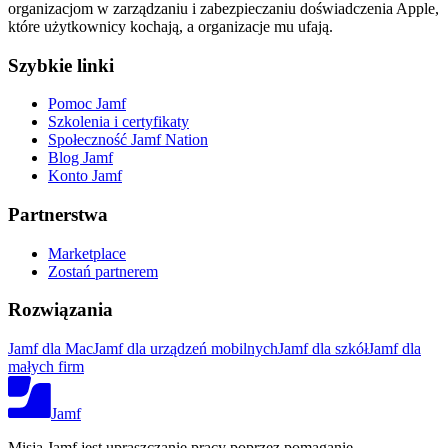
organizacjom w zarządzaniu i zabezpieczaniu doświadczenia Apple,
które użytkownicy kochają, a organizacje mu ufają.
Szybkie linki
Pomoc Jamf
Szkolenia i certyfikaty
Społeczność Jamf Nation
Blog Jamf
Konto Jamf
Partnerstwa
Marketplace
Zostań partnerem
Rozwiązania
Jamf dla Mac
Jamf dla urządzeń mobilnych
Jamf dla szkół
Jamf dla
małych firm
Jamf
Misją Jamf jest upraszczanie pracy poprzez pomaganie