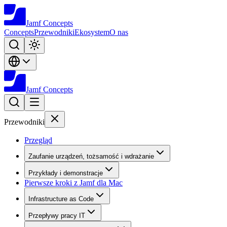
Jamf
Concepts
Concepts
Przewodniki
Ekosystem
O nas
Jamf
Concepts
Przewodniki
Przegląd
Zaufanie urządzeń, tożsamość i wdrażanie
Przykłady i demonstracje
Pierwsze kroki z Jamf dla Mac
Infrastructure as Code
Przepływy pracy IT