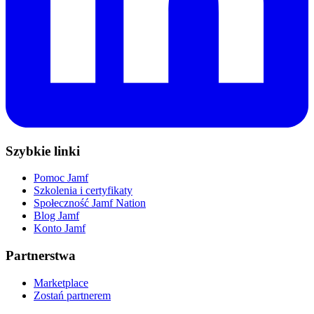
Szybkie linki
Pomoc Jamf
Szkolenia i certyfikaty
Społeczność Jamf Nation
Blog Jamf
Konto Jamf
Partnerstwa
Marketplace
Zostań partnerem