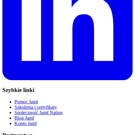
Szybkie linki
Pomoc Jamf
Szkolenia i certyfikaty
Społeczność Jamf Nation
Blog Jamf
Konto Jamf