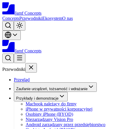
Jamf
Concepts
Concepts
Przewodniki
Ekosystem
O nas
Jamf
Concepts
Przewodniki
Przegląd
Zaufanie urządzeń, tożsamość i wdrażanie
Przykłady i demonstracje
Macbook należący do firmy
iPhone w prywatności korporacyjnej
Osobisty iPhone (BYOD)
Niezarządzany Vision Pro
Android zarządzany przez przedsiębiorstwo