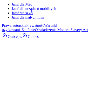
Jamf dla Mac
Jamf dla urządzeń mobilnych
Jamf dla szkół
Jamf dla małych firm
Prawa autorskie
Prywatność
Warunki
użytkowania
Zaufanie
Oświadczenie Modern Slavery Act
Concepts
Guides