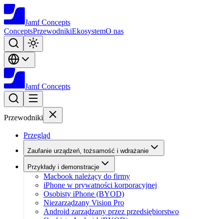
Jamf
Concepts
Concepts
Przewodniki
Ekosystem
O nas
Jamf
Concepts
Przewodniki
Przegląd
Zaufanie urządzeń, tożsamość i wdrażanie
Przykłady i demonstracje
Macbook należący do firmy
iPhone w prywatności korporacyjnej
Osobisty iPhone (BYOD)
Niezarządzany Vision Pro
Android zarządzany przez przedsiębiorstwo