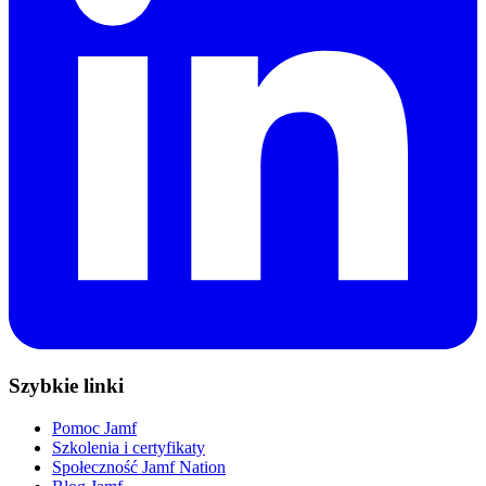
Szybkie linki
Pomoc Jamf
Szkolenia i certyfikaty
Społeczność Jamf Nation