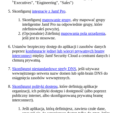
"Executives", "Engineering", "Sales")
Skonfiguruj
integrację z Jamf Pro
.
Skonfiguruj
mapowanie grupy
, aby mapować grupy
inteligentne Jamf Pro na odpowiednie grupy, które
zdefiniowałeś powyżej.
(Opcjonalnie) Zdefiniuj
mapowania pola urządzenia
,
jeśli jest to stosowne.
Ustanów bezpieczny dostęp do aplikacji i zasobów danych
poprzez
konfigurację jednej lub więcej prywatnych bramy
interconnect
między Jamf Security Cloud a centrami danych i
chmurą prywatną.
Skonfiguruj niestandardowe strefy DNS
, jeśli używasz
wewnętrznego serwera nazw domen lub split-brain DNS do
osiągnięcia zasobów wewnętrznych.
Skonfiguruj polityki dostępu
, które definiują aplikacje
organizacji, ich polityki dostępu i dostępność (albo poprzez
publiczny internet, albo skonfigurowaną prywatną bramę
interconnect).
Jeśli aplikacja, którą definiujesz, zawiera czułe dane,