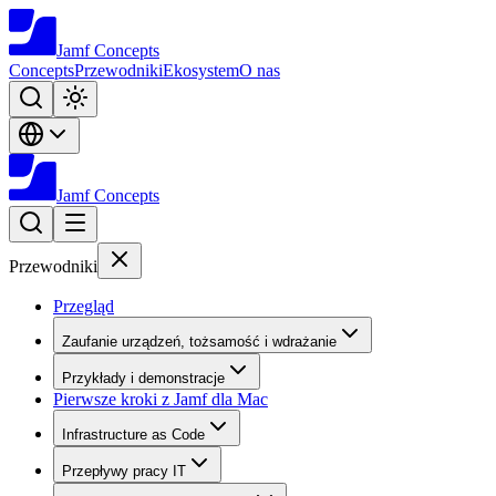
Jamf
Concepts
Concepts
Przewodniki
Ekosystem
O nas
Jamf
Concepts
Przewodniki
Przegląd
Zaufanie urządzeń, tożsamość i wdrażanie
Przykłady i demonstracje
Pierwsze kroki z Jamf dla Mac
Infrastructure as Code
Przepływy pracy IT