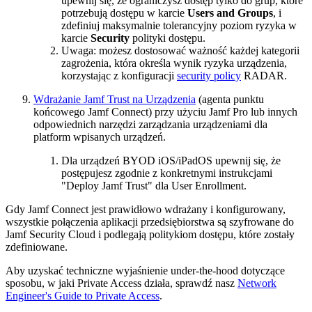
upewnij się, że ograniczysz dostęp tylko do grup, które
potrzebują dostępu w karcie
Users and Groups
, i
zdefiniuj maksymalnie tolerancyjny poziom ryzyka w
karcie
Security
polityki dostępu.
Uwaga: możesz dostosować ważność każdej kategorii
zagrożenia, która określa wynik ryzyka urządzenia,
korzystając z konfiguracji
security policy
RADAR.
Wdrażanie Jamf Trust na Urządzenia
(agenta punktu
końcowego Jamf Connect) przy użyciu Jamf Pro lub innych
odpowiednich narzędzi zarządzania urządzeniami dla
platform wpisanych urządzeń.
Dla urządzeń BYOD iOS/iPadOS upewnij się, że
postępujesz zgodnie z konkretnymi instrukcjami
"Deploy Jamf Trust" dla User Enrollment.
Gdy Jamf Connect jest prawidłowo wdrażany i konfigurowany,
wszystkie połączenia aplikacji przedsiębiorstwa są szyfrowane do
Jamf Security Cloud i podlegają politykiom dostępu, które zostały
zdefiniowane.
Aby uzyskać techniczne wyjaśnienie under-the-hood dotyczące
sposobu, w jaki Private Access działa, sprawdź nasz
Network
Engineer's Guide to Private Access
.