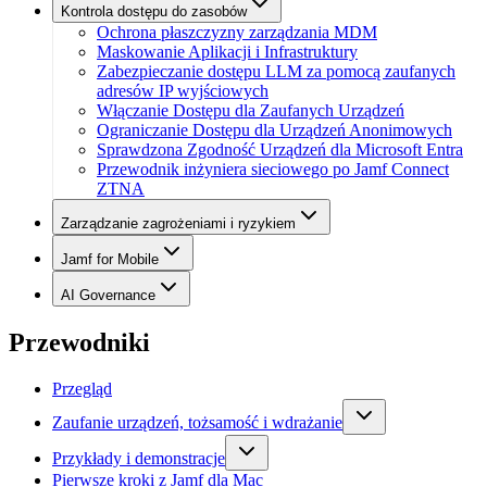
Kontrola dostępu do zasobów
Ochrona płaszczyzny zarządzania MDM
Maskowanie Aplikacji i Infrastruktury
Zabezpieczanie dostępu LLM za pomocą zaufanych
adresów IP wyjściowych
Włączanie Dostępu dla Zaufanych Urządzeń
Ograniczanie Dostępu dla Urządzeń Anonimowych
Sprawdzona Zgodność Urządzeń dla Microsoft Entra
Przewodnik inżyniera sieciowego po Jamf Connect
ZTNA
Zarządzanie zagrożeniami i ryzykiem
Jamf for Mobile
AI Governance
Przewodniki
Przegląd
Zaufanie urządzeń, tożsamość i wdrażanie
Przykłady i demonstracje
Pierwsze kroki z Jamf dla Mac