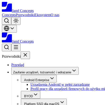
Jamf
Concepts
Concepts
Przewodniki
Ekosystem
O nas
Jamf
Concepts
Przewodniki
Przegląd
Zaufanie urządzeń, tożsamość i wdrażanie
Android Enterprise
Urządzenia Android w pełni zarządzane
Profil pracy dla urządzeń firmowych do użytku m
BYOD
Platform SSO dla macOS