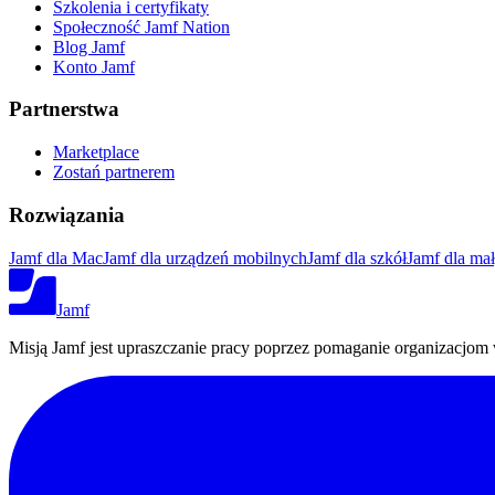
Szkolenia i certyfikaty
Społeczność Jamf Nation
Blog Jamf
Konto Jamf
Partnerstwa
Marketplace
Zostań partnerem
Rozwiązania
Jamf dla Mac
Jamf dla urządzeń mobilnych
Jamf dla szkół
Jamf dla mał
Jamf
Misją Jamf jest upraszczanie pracy poprzez pomaganie organizacjom 