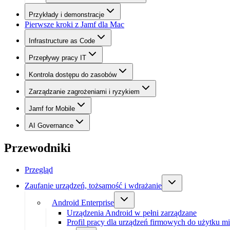
Przykłady i demonstracje
Pierwsze kroki z Jamf dla Mac
Infrastructure as Code
Przepływy pracy IT
Kontrola dostępu do zasobów
Zarządzanie zagrożeniami i ryzykiem
Jamf for Mobile
AI Governance
Przewodniki
Przegląd
Zaufanie urządzeń, tożsamość i wdrażanie
Android Enterprise
Urządzenia Android w pełni zarządzane
Profil pracy dla urządzeń firmowych do użytku m