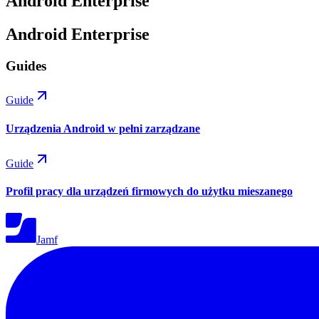
Android Enterprise
Android Enterprise
Guides
Guide
Urządzenia Android w pełni zarządzane
Guide
Profil pracy dla urządzeń firmowych do użytku mieszanego
Jamf