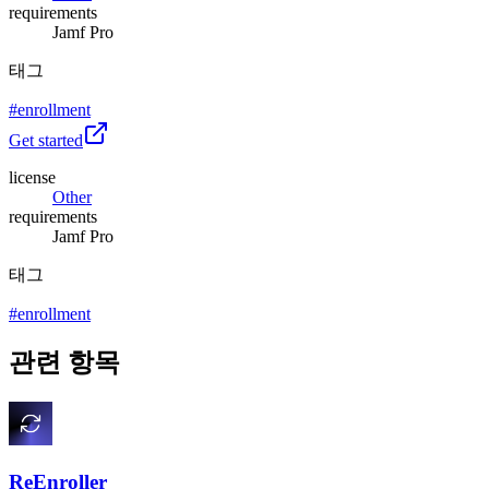
requirements
Jamf Pro
태그
#
enrollment
Get started
license
Other
requirements
Jamf Pro
태그
#
enrollment
관련 항목
ReEnroller