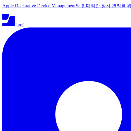
Apple Declarative Device Management와 현대적인 장치 
Jamf