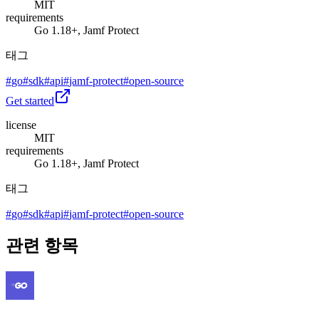
MIT
requirements
Go 1.18+, Jamf Protect
태그
#
go
#
sdk
#
api
#
jamf-protect
#
open-source
Get started
license
MIT
requirements
Go 1.18+, Jamf Protect
태그
#
go
#
sdk
#
api
#
jamf-protect
#
open-source
관련 항목