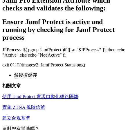
Jamf Pro Extension Attribute which
checks and validates the following:
Ensure Jamf Protect is active and
running by checking for Jamf Protect
process
JPProcess=$( pgrep JamfProtect ) ​ if [[ -n "$JPProcess" ]]; then echo
"Active" else echo "Not Active" fi
exit 0` ![](/images/2. Jamf Protect Status.png)
然後按儲存
相關文章
使用 Jamf Protect 實現自動化網路隔離
實施 ZTNA 風險信號
建立合規基準
這對您有幫助嗎？