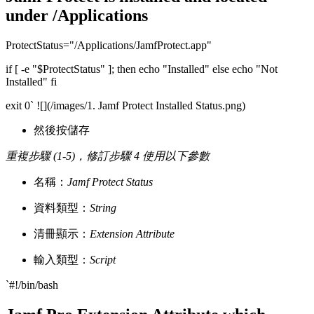
under /Applications
ProtectStatus="/Applications/JamfProtect.app"
if [ -e "$ProtectStatus" ]; then echo "Installed" else echo "Not
Installed" fi
exit 0` ![](/images/1. Jamf Protect Installed Status.png)
然後按儲存
重複步驟 (1-5)，修訂步驟 4 使用以下參數
名稱：
Jamf Protect Status
資料類型：
String
清冊顯示：
Extension Attribute
輸入類型：
Script
`#!/bin/bash