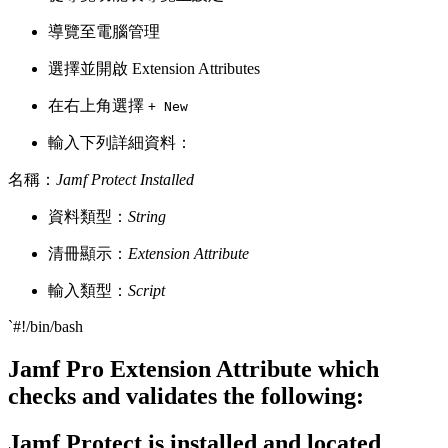
導覽至電腦管理
選擇並開啟 Extension Attributes
在右上角選擇
+ New
輸入下列詳細資料：
名稱：
Jamf Protect Installed
資料類型：
String
清冊顯示：
Extension Attribute
輸入類型：
Script
`#!/bin/bash
Jamf Pro Extension Attribute which
checks and validates the following:
Jamf Protect is installed and located