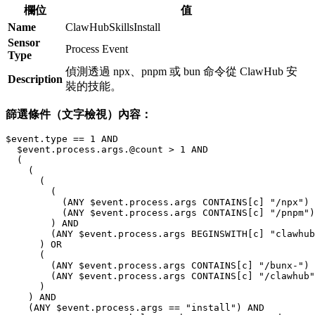
欄位
值
Name
ClawHubSkillsInstall
Sensor
Process Event
Type
偵測透過 npx、pnpm 或 bun 命令從 ClawHub 安
Description
裝的技能。
篩選條件（文字檢視）內容：
$event.type == 1 AND

  $event.process.args.@count > 1 AND

  (

    (

      (

        (

          (ANY $event.process.args CONTAINS[c] "/npx") 
          (ANY $event.process.args CONTAINS[c] "/pnpm")

        ) AND

        (ANY $event.process.args BEGINSWITH[c] "clawhub
      ) OR

      (

        (ANY $event.process.args CONTAINS[c] "/bunx-") 
        (ANY $event.process.args CONTAINS[c] "/clawhub"
      )

    ) AND

    (ANY $event.process.args == "install") AND
