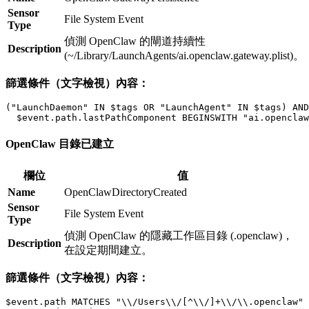
Sensor
File System Event
Type
偵測 OpenClaw 的閘道持續性
Description
(~/Library/LaunchAgents/ai.openclaw.gateway.plist)。
篩選條件（文字檢視）內容：
("LaunchDaemon" IN $tags OR "LaunchAgent" IN $tags) AND

OpenClaw 目錄已建立
欄位
值
Name
OpenClawDirectoryCreated
Sensor
File System Event
Type
偵測 OpenClaw 的隱藏工作區目錄 (.openclaw)，
Description
在設定期間建立。
篩選條件（文字檢視）內容：
$event.path MATCHES "\\/Users\\/[^\\/]+\\/\\.openclaw" 