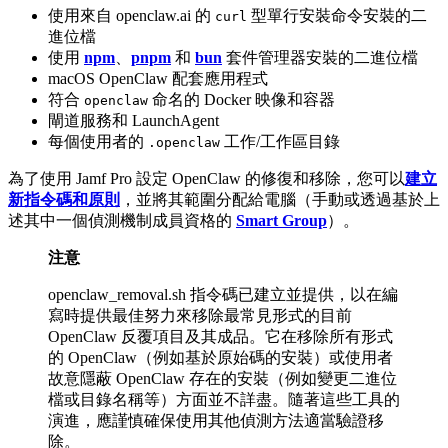
使用來自 openclaw.ai 的
型單行安裝命令安裝的二
curl
進位檔
使用
npm
、
pnpm
和
bun
套件管理器安裝的二進位檔
macOS OpenClaw 配套應用程式
符合
命名的 Docker 映像和容器
openclaw
閘道服務和 LaunchAgent
每個使用者的
工作/工作區目錄
.openclaw
為了使用 Jamf Pro 設定 OpenClaw 的修復和移除，您可以
建立
新指令碼和原則
，並將其範圍分配給電腦（手動或透過基於上
述其中一個偵測機制成員資格的
Smart Group
）。
注意
openclaw_removal.sh 指令碼已建立並提供，以在編
寫時提供最佳努力來移除最常見形式的目前
OpenClaw 反覆項目及其成品。它在移除所有形式
的 OpenClaw（例如基於原始碼的安裝）或使用者
故意隱蔽 OpenClaw 存在的安裝（例如變更二進位
檔或目錄名稱等）方面並不詳盡。隨著這些工具的
演進，應謹慎確保使用其他偵測方法適當驗證移
除。