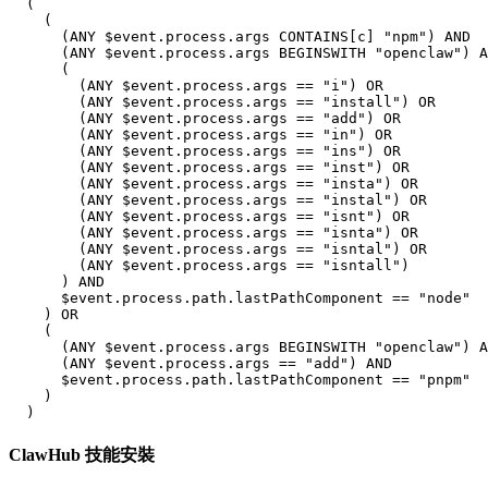
  (

    (

      (ANY $event.process.args CONTAINS[c] "npm") AND

      (ANY $event.process.args BEGINSWITH "openclaw") A
      (

        (ANY $event.process.args == "i") OR

        (ANY $event.process.args == "install") OR

        (ANY $event.process.args == "add") OR

        (ANY $event.process.args == "in") OR

        (ANY $event.process.args == "ins") OR

        (ANY $event.process.args == "inst") OR

        (ANY $event.process.args == "insta") OR

        (ANY $event.process.args == "instal") OR

        (ANY $event.process.args == "isnt") OR

        (ANY $event.process.args == "isnta") OR

        (ANY $event.process.args == "isntal") OR

        (ANY $event.process.args == "isntall")

      ) AND

      $event.process.path.lastPathComponent == "node"

    ) OR

    (

      (ANY $event.process.args BEGINSWITH "openclaw") A
      (ANY $event.process.args == "add") AND

      $event.process.path.lastPathComponent == "pnpm"

    )

ClawHub 技能安裝