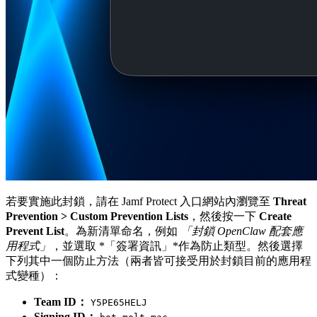
若要實施此封鎖，請在 Jamf Protect 入口網站內瀏覽至
Threat
Prevention > Custom Prevention Lists
，然後按一下
Create
Prevent List
。為新清單命名，例如
「封鎖 OpenClaw 配套應
用程式」
，並選取 *「簽署資訊」*作為防止類型。然後選擇
下列其中一個防止方法（兩者皆可接受用於封鎖目前的應用程
式變種）：
Team ID：
Y5PE65HELJ
Signing ID：