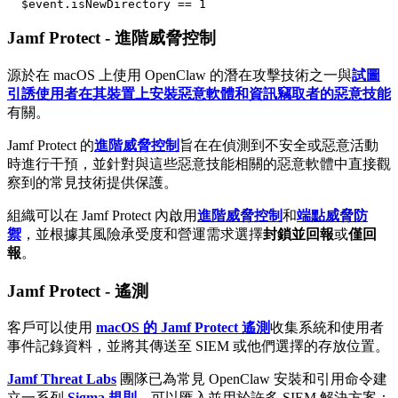
Jamf Protect - 進階威脅控制
源於在 macOS 上使用 OpenClaw 的潛在攻擊技術之一與
試圖
引誘使用者在其裝置上安裝惡意軟體和資訊竊取者的惡意技能
有關。
Jamf Protect 的
進階威脅控制
旨在在偵測到不安全或惡意活動
時進行干預，並針對與這些惡意技能相關的惡意軟體中直接觀
察到的常見技術提供保護。
組織可以在 Jamf Protect 內啟用
進階威脅控制
和
端點威脅防
禦
，並根據其風險承受度和營運需求選擇
封鎖並回報
或
僅回
報
。
Jamf Protect - 遙測
客戶可以使用
macOS 的 Jamf Protect 遙測
收集系統和使用者
事件記錄資料，並將其傳送至 SIEM 或他們選擇的存放位置。
Jamf Threat Labs
團隊已為常見 OpenClaw 安裝和引用命令建
立一系列
Sigma 規則
，可以匯入並用於許多 SIEM 解決方案：