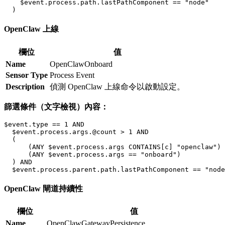
    $event.process.path.lastPathComponent == "node"

OpenClaw 上線
欄位
值
Name
OpenClawOnboard
Sensor Type
Process Event
Description
偵測 OpenClaw 上線命令以啟動設定。
篩選條件（文字檢視）內容：
$event.type == 1 AND

  $event.process.args.@count > 1 AND

  (

      (ANY $event.process.args CONTAINS[c] "openclaw") 
      (ANY $event.process.args == "onboard")

  ) AND

OpenClaw 閘道持續性
欄位
值
Name
OpenClawGatewayPersistence