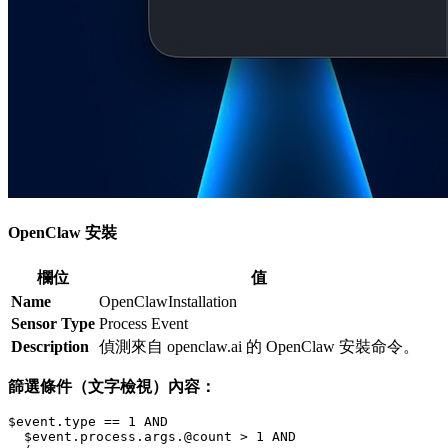
OpenClaw 安裝
欄位
值
Name
OpenClawInstallation
Sensor Type
Process Event
Description
偵測來自 openclaw.ai 的 OpenClaw 安裝命令。
篩選條件（文字檢視）內容：
$event.type == 1 AND

  $event.process.args.@count > 1 AND
