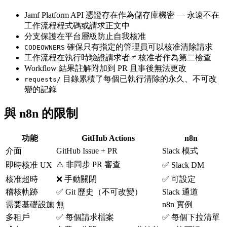
Jamf Platform API 憑證存在作為儲存庫機密 — 永遠不在
工作流程程式碼或請求正文中
分支保護在平台層級防止自我核准
確保只有指定的管理員可以核准清除請求
CODEOWNERS
工作流程在執行時驗證請求者 ≠ 核准者作為第二檢查
Workflow 結果註解附加到 PR 且事後無法更改
目錄累積了每個已執行清除的永久、不可改
requests/
變的記錄
與 n8n 的限制
功能
GitHub Actions
n8n
介面
GitHub Issue + PR
Slack 模式
⚠️ 非同步 PR 審查
即時核准 UX
✅ Slack DM
核准超時
❌ 手動關閉
✅ 可設定
稽核軌跡
✅ Git 歷史（不可改變）
Slack 通道
需要基礎設施
無
n8n 實例
多租戶
✅ 每個請求檔案
✅ 每個下拉清單