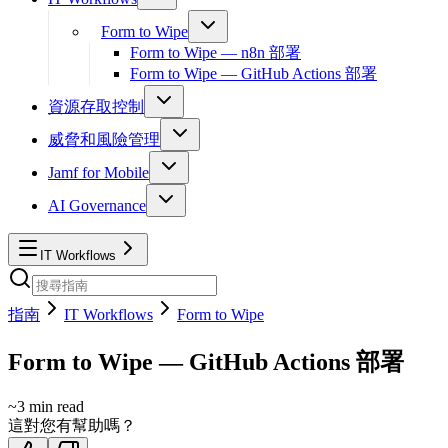
Form to Wipe
Form to Wipe — n8n 部署
Form to Wipe — GitHub Actions 部署
資源存取控制
威脅和風險管理
Jamf for Mobile
AI Governance
IT Workflows
指南
IT Workflows
Form to Wipe
Form to Wipe — GitHub Actions 部署
~
3
min read
這對您有幫助嗎？