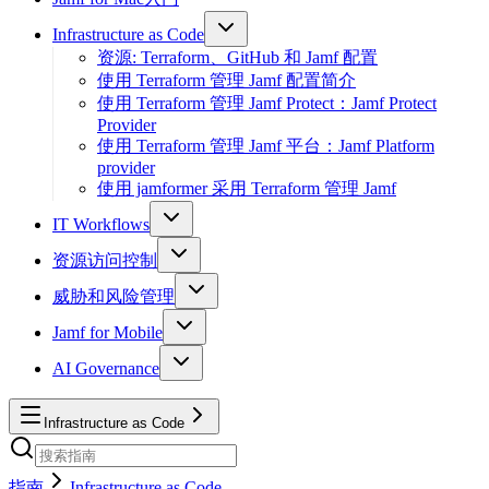
Infrastructure as Code
资源: Terraform、GitHub 和 Jamf 配置
使用 Terraform 管理 Jamf 配置简介
使用 Terraform 管理 Jamf Protect：Jamf Protect
Provider
使用 Terraform 管理 Jamf 平台：Jamf Platform
provider
使用 jamformer 采用 Terraform 管理 Jamf
IT Workflows
资源访问控制
威胁和风险管理
Jamf for Mobile
AI Governance
Infrastructure as Code
指南
Infrastructure as Code