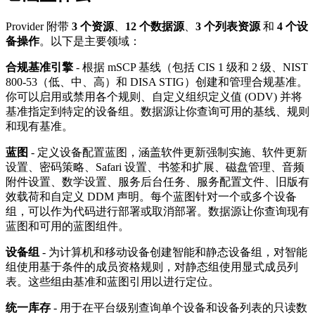
Provider 附带
3 个资源
、
12 个数据源
、
3 个列表资源
和
4 个设
备操作
。以下是主要领域：
合规基准引擎
- 根据 mSCP 基线（包括 CIS 1 级和 2 级、NIST
800-53（低、中、高）和 DISA STIG）创建和管理合规基准。
你可以启用或禁用各个规则、自定义组织定义值 (ODV) 并将
基准指定到特定的设备组。数据源让你查询可用的基线、规则
和现有基准。
蓝图
- 定义设备配置蓝图，涵盖软件更新强制实施、软件更新
设置、密码策略、Safari 设置、书签和扩展、磁盘管理、音频
附件设置、数学设置、服务后台任务、服务配置文件、旧版有
效载荷和自定义 DDM 声明。每个蓝图针对一个或多个设备
组，可以作为代码进行部署或取消部署。数据源让你查询现有
蓝图和可用的蓝图组件。
设备组
- 为计算机和移动设备创建智能和静态设备组，对智能
组使用基于条件的成员资格规则，对静态组使用显式成员列
表。这些组由基准和蓝图引用以进行定位。
统一库存
- 用于在平台级别查询单个设备和设备列表的只读数