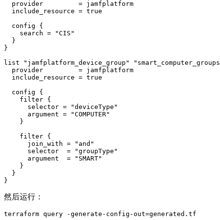
  provider         = jamfplatform

  include_resource = true

  config {

    search = "CIS"

  }

}

list "jamfplatform_device_group" "smart_computer_groups
  provider         = jamfplatform

  include_resource = true

  config {

    filter {

      selector = "deviceType"

      argument = "COMPUTER"

    }

    filter {

      join_with = "and"

      selector  = "groupType"

      argument  = "SMART"

    }

  }

然后运行：