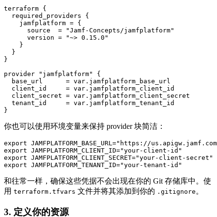
terraform {

  required_providers {

    jamfplatform = {

      source  = "Jamf-Concepts/jamfplatform"

      version = "~> 0.15.0"

    }

  }

}

provider "jamfplatform" {

  base_url      = var.jamfplatform_base_url

  client_id     = var.jamfplatform_client_id

  client_secret = var.jamfplatform_client_secret

  tenant_id     = var.jamfplatform_tenant_id

你也可以使用环境变量来保持 provider 块简洁：
export JAMFPLATFORM_BASE_URL="https://us.apigw.jamf.com
export JAMFPLATFORM_CLIENT_ID="your-client-id"

export JAMFPLATFORM_CLIENT_SECRET="your-client-secret"

和往常一样，确保这些凭据不会出现在你的 Git 存储库中。使
用
文件并将其添加到你的
。
terraform.tfvars
.gitignore
3. 定义你的资源