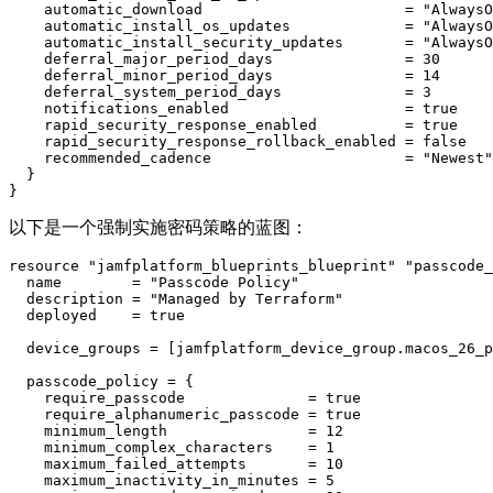
    automatic_download                       = "AlwaysO
    automatic_install_os_updates             = "AlwaysO
    automatic_install_security_updates       = "AlwaysO
    deferral_major_period_days               = 30

    deferral_minor_period_days               = 14

    deferral_system_period_days              = 3

    notifications_enabled                    = true

    rapid_security_response_enabled          = true

    rapid_security_response_rollback_enabled = false

    recommended_cadence                      = "Newest"

  }

以下是一个强制实施密码策略的蓝图：
resource "jamfplatform_blueprints_blueprint" "passcode_
  name        = "Passcode Policy"

  description = "Managed by Terraform"

  deployed    = true

  device_groups = [jamfplatform_device_group.macos_26_p
  passcode_policy = {

    require_passcode              = true

    require_alphanumeric_passcode = true

    minimum_length                = 12

    minimum_complex_characters    = 1

    maximum_failed_attempts       = 10

    maximum_inactivity_in_minutes = 5
