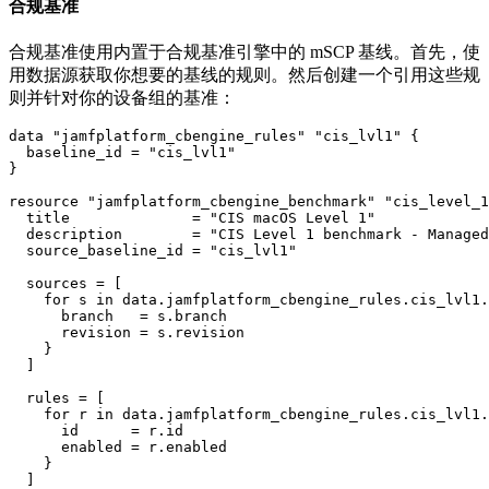
合规基准
合规基准使用内置于合规基准引擎中的 mSCP 基线。首先，使
用数据源获取你想要的基线的规则。然后创建一个引用这些规
则并针对你的设备组的基准：
data "jamfplatform_cbengine_rules" "cis_lvl1" {

  baseline_id = "cis_lvl1"

}

resource "jamfplatform_cbengine_benchmark" "cis_level_1
  title              = "CIS macOS Level 1"

  description        = "CIS Level 1 benchmark - Managed
  source_baseline_id = "cis_lvl1"

  sources = [

    for s in data.jamfplatform_cbengine_rules.cis_lvl1.
      branch   = s.branch

      revision = s.revision

    }

  ]

  rules = [

    for r in data.jamfplatform_cbengine_rules.cis_lvl1.
      id      = r.id

      enabled = r.enabled

    }

  ]
