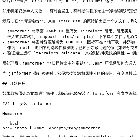
然后它**请求 Terraform 生成 HCL**。jamformer 运行 `terr
如果特定资源导入失败 — 有时会发生，有时提供程序无法干净地读取特定资源
最后，它**清理输出**。来自 Terraform 的原始输出是一个大文件，到
- jamformer 将字面 Jamf ID 重写为 Terraform 引用。引用类别 
- 嵌入式脚本转到 `support_files/scripts/` 下的单个文件，配置
- jamformer 将图标资源解析为 CDN URL（图标不在本地下载）并添加 `
- 作为 `null` 返回的可选属性被剥离，已知会导致问题的值（如未分类资源的 `c
- 验证通过运行 `terraform validate` 来检测条件无效的属性
后处理后，jamformer **扫描输出中的密钥**。Jamf 环境经常包含嵌入在配
当 jamformer 找到密钥时，它显示按资源和属性分组的报告。在交互模式下，
## 开始使用

如果您按照介绍文章进行操作，您应该已经安装了 Terraform 和文本编
### 1. 安装 jamformer

Homebrew：

```bash

brew install Jamf-Concepts/tap/jamformer
