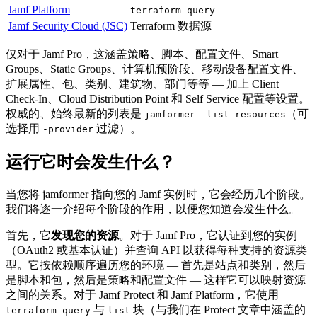
Jamf Platform
terraform query
Jamf Security Cloud (JSC)
Terraform 数据源
仅对于 Jamf Pro，这涵盖策略、脚本、配置文件、Smart
Groups、Static Groups、计算机预阶段、移动设备配置文件、
扩展属性、包、类别、建筑物、部门等等 — 加上 Client
Check-In、Cloud Distribution Point 和 Self Service 配置等设置。
权威的、始终最新的列表是
（可
jamformer -list-resources
选择用
过滤）。
-provider
运行它时会发生什么？
当您将 jamformer 指向您的 Jamf 实例时，它会经历几个阶段。
我们将逐一介绍每个阶段的作用，以便您知道会发生什么。
首先，它
发现您的资源
。对于 Jamf Pro，它认证到您的实例
（OAuth2 或基本认证）并查询 API 以获得每种支持的资源类
型。它按依赖顺序遍历您的环境 — 首先是站点和类别，然后
是脚本和包，然后是策略和配置文件 — 这样它可以映射资源
之间的关系。对于 Jamf Protect 和 Jamf Platform，它使用
与
块（与我们在 Protect 文章中涵盖的
terraform query
list