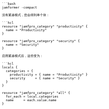
```bash

jamformer -compact

没有紧凑模式，您会得到单个块：

```hcl

resource "jamfpro_category" "productivity" {

  name = "Productivity"

}

resource "jamfpro_category" "security" {

  name = "Security"

}

启用紧凑模式后，这些变为：

```hcl

locals {

  categories = {

    productivity = { name = "Productivity" }

    security     = { name = "Security" }

  }

}

resource "jamfpro_category" "all" {

  for_each = local.categories

  name     = each.value.name

}
