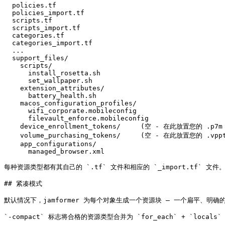
  policies.tf

  policies_import.tf

  scripts.tf

  scripts_import.tf

  categories.tf

  categories_import.tf

  ...

  support_files/

    scripts/

      install_rosetta.sh

      set_wallpaper.sh

    extension_attributes/

      battery_health.sh

    macos_configuration_profiles/

      wifi_corporate.mobileconfig

      filevault_enforce.mobileconfig

    device_enrollment_tokens/     (空 - 在此放置您的 .p7m
    volume_purchasing_tokens/     (空 - 在此放置您的 .vppt
    app_configurations/

      managed_browser.xml

每种资源类型都有其自己的 `.tf` 文件和相应的 `_import.tf` 文件。`su
## 紧凑模式

默认情况下，jamformer 为每个对象生成一个资源块 — 一个扁平、
`-compact` 标志将合格的资源类型合并为 `for_each` + `loca