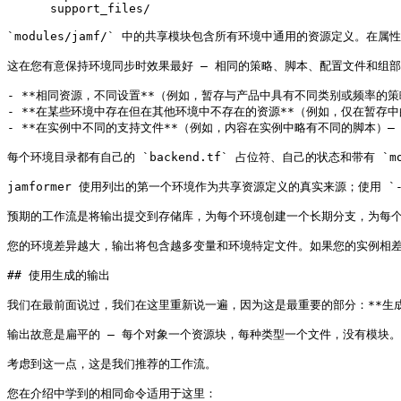
      support_files/

`modules/jamf/` 中的共享模块包含所有环境中通用的资源定义。在属性值在环
这在您有意保持环境同步时效果最好 — 相同的策略、脚本、配置文件和组部署
- **相同资源，不同设置**（例如，暂存与产品中具有不同类别或频率的策略）
- **在某些环境中存在但在其他环境中不存在的资源**（例如，仅在暂存中的测试
- **在实例中不同的支持文件**（例如，内容在实例中略有不同的脚本）— 在所
每个环境目录都有自己的 `backend.tf` 占位符、自己的状态和带有 `mo
jamformer 使用列出的第一个环境作为共享资源定义的真实来源；使用 `-so
预期的工作流是将输出提交到存储库，为每个环境创建一个长期分支，为每个分支的 `
您的环境差异越大，输出将包含越多变量和环境特定文件。如果您的实例相差很大，您
## 使用生成的输出

我们在最前面说过，我们在这里重新说一遍，因为这是最重要的部分：**生成的
输出故意是扁平的 — 每个对象一个资源块，每种类型一个文件，没有模块。实际上
考虑到这一点，这是我们推荐的工作流。

您在介绍中学到的相同命令适用于这里：
