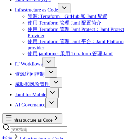
Infrastructure as Code
资源: Terraform、GitHub 和 Jamf 配置
使用 Terraform 管理 Jamf 配置简介
使用 Terraform 管理 Jamf Protect：Jamf Protect
Provider
使用 Terraform 管理 Jamf 平台：Jamf Platform
provider
使用 jamformer 采用 Terraform 管理 Jamf
IT Workflows
资源访问控制
威胁和风险管理
Jamf for Mobile
AI Governance
Infrastructure as Code
指南
Infrastructure as Code