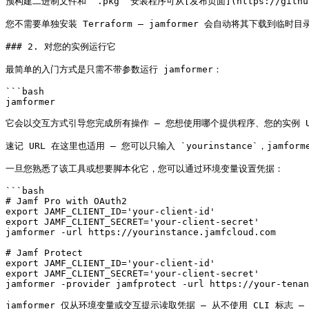
预构建二进制文件和 `.pkg` 安装程序可从[发布页面](https://github.co
您不需要单独安装 Terraform — jamformer 会自动将其下载到临时
### 2. 对您的实例运行它

最简单的入门方式是只需不带参数运行 jamformer：

```bash

jamformer

它会以交互方式引导您完成所有操作 — 您想使用哪个提供程序、您的实例 
速记 URL 在这里也适用 — 您可以只输入 `yourinstance`，jamformer 会
一旦您熟悉了该工具或想要脚本化它，您可以通过环境变量设置凭据：

```bash

# Jamf Pro with OAuth2

export JAMF_CLIENT_ID='your-client-id'

export JAMF_CLIENT_SECRET='your-client-secret'

jamformer -url https://yourinstance.jamfcloud.com

# Jamf Protect

export JAMF_CLIENT_ID='your-client-id'

export JAMF_CLIENT_SECRET='your-client-secret'

jamformer -provider jamfprotect -url https://your-tenan
jamformer 仅从环境变量或交互提示读取凭据 — 从不使用 CLI 标志 —