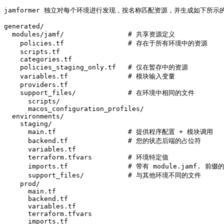
jamformer 独立对每个环境进行发现，按名称匹配资源，并生成如下所示的
generated/

  modules/jamf/                # 共享资源定义

    policies.tf                # 存在于所有环境中的资源

    scripts.tf

    categories.tf

    policies_staging_only.tf   # 仅在暂存中的资源

    variables.tf               # 模块输入变量

    providers.tf

    support_files/             # 在环境中相同的文件

      scripts/

      macos_configuration_profiles/

  environments/

    staging/

      main.tf                  # 提供程序配置 + 模块调用

      backend.tf               # 您的状态后端的占位符

      variables.tf

      terraform.tfvars         # 环境特定值

      imports.tf               # 带有 module.jamf. 前缀
      support_files/           # 与其他环境不同的文件

    prod/

      main.tf

      backend.tf

      variables.tf

      terraform.tfvars

      imports.tf
