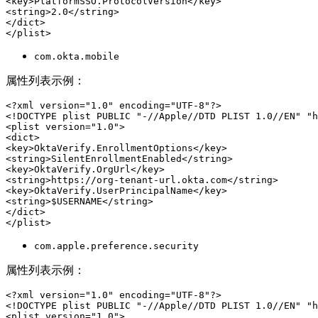
<key>PlatformSSO.ProtocolVersion</key>

<string>2.0</string>

</dict>

com.okta.mobile
属性列表示例：
<?xml version="1.0" encoding="UTF-8"?>

<!DOCTYPE plist PUBLIC "-//Apple//DTD PLIST 1.0//EN" "h
<plist version="1.0">

<dict>

<key>OktaVerify.EnrollmentOptions</key>

<string>SilentEnrollmentEnabled</string>

<key>OktaVerify.OrgUrl</key>

<string>https://org-tenant-url.okta.com</string>

<key>OktaVerify.UserPrincipalName</key>

<string>$USERNAME</string>

</dict>

com.apple.preference.security
属性列表示例：
<?xml version="1.0" encoding="UTF-8"?>

<!DOCTYPE plist PUBLIC "-//Apple//DTD PLIST 1.0//EN" "h
<plist version="1.0">
