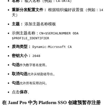
名称：
输入名称（例如：
）
CA-OKTA
重新分发配置文件：
根据组织偏好设置值（例如：
14
天）
主题：
添加主题名称模板
示例主题名称：
CN=$SERIALNUMBER ODA
$PROFILE_IDENTIFIER
质询类型：
Dynamic-Microsoft CA
密钥大小：
2048
勾选
。
作为数字签名使用
取消勾选
。
允许从钥匙链导出
勾选
。
允许所有应用访问
点击
保存
。
在 Jamf Pro 中为 Platform SSO 创建预暂存注册