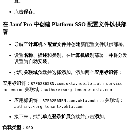
置。
点击
保存
。
在 Jamf Pro 中创建 Platform SSO 配置文件以供部
署
导航至
计算机 > 配置文件
并创建新配置文件以供部署。
设置
名称
、
描述
和
类别
。在
计算机级别
部署，并将分发
设置为
自动安装
。
找到
关联域
负载并选择
添加
。添加两个
应用标识符
：
应用标识符：
B7F62B65BN.com.okta.mobile.auth-service-
关联域：
extension
authsrv:<org-tenant>.okta.com
应用标识符：
关联域：
B7F62B65BN.com.okta.mobile
authsrv:<org-tenant>.okta.com
接下来，找到
单点登录扩展
负载并点击
添加
。
负载类型
：
SSO