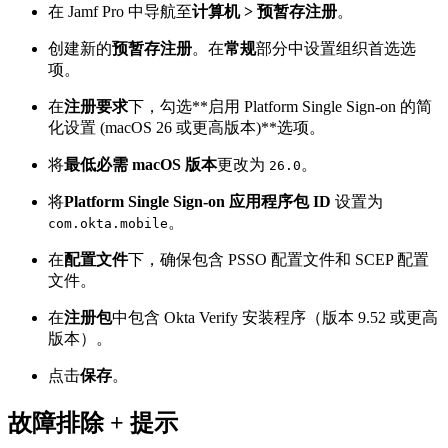
在 Jamf Pro 中导航至
计算机 > 预暂存注册
。
创建新的
预暂存注册
。在
常规
部分中设置组织首选选
项。
在
注册要求
下，勾选**启用 Platform Single Sign-on 的简
化设置 (macOS 26 或更高版本)**选项。
将
最低必需 macOS 版本
更改为
。
26.0
将
Platform Single Sign-on 应用程序包 ID
设置为
。
com.okta.mobile
在
配置文件
下，确保包含 PSSO 配置文件和 SCEP 配置
文件。
在
注册包
中包含 Okta Verify 安装程序（版本 9.52 或更高
版本）。
点击
保存
。
故障排除 + 提示