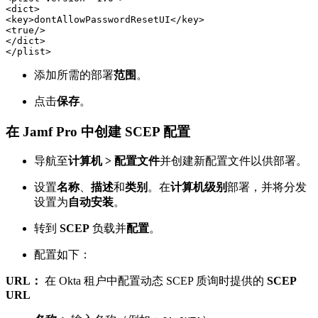
<dict>

<key>dontAllowPasswordResetUI</key>

<true/>

</dict>

添加所需的部署
范围
。
点击
保存
。
在 Jamf Pro 中创建 SCEP 配置
导航至
计算机 > 配置文件
并创建新配置文件以供部署。
设置
名称
、
描述
和
类别
。在
计算机级别
部署，并将分发
设置为
自动安装
。
转到
SCEP
负载并
配置
。
配置如下：
URL：
在 Okta 租户中配置动态 SCEP 质询时提供的
SCEP
URL