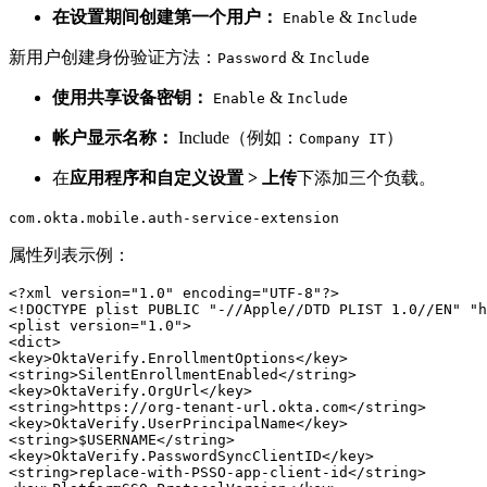
在设置期间创建第一个用户：
&
Enable
Include
新用户创建身份验证方法：
&
Password
Include
使用共享设备密钥：
&
Enable
Include
帐户显示名称：
Include（例如：
）
Company IT
在
应用程序和自定义设置 > 上传
下添加三个负载。
com.okta.mobile.auth-service-extension
属性列表示例：
<?xml version="1.0" encoding="UTF-8"?>

<!DOCTYPE plist PUBLIC "-//Apple//DTD PLIST 1.0//EN" "h
<plist version="1.0">

<dict>

<key>OktaVerify.EnrollmentOptions</key>

<string>SilentEnrollmentEnabled</string>

<key>OktaVerify.OrgUrl</key>

<string>https://org-tenant-url.okta.com</string>

<key>OktaVerify.UserPrincipalName</key>

<string>$USERNAME</string>

<key>OktaVerify.PasswordSyncClientID</key>

<string>replace-with-PSSO-app-client-id</string>
