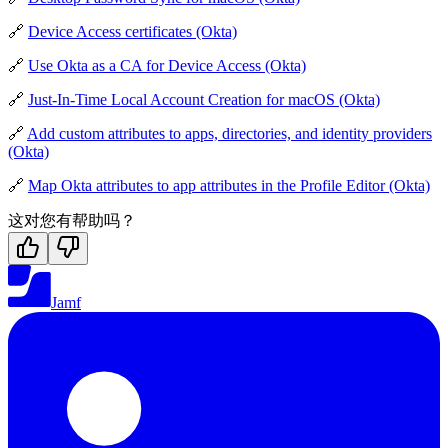
🔗
Device Access certificates (Okta)
🔗
Use Okta as a CA for Device Access (Okta)
🔗
Just-In-Time Local Account Creation for macOS (Okta)
🔗
Add custom attributes to apps, directories, and identity providers
(Okta)
🔗
Map Okta attributes to app attributes in the Profile Editor (Okta)
这对您有帮助吗？
Jamf