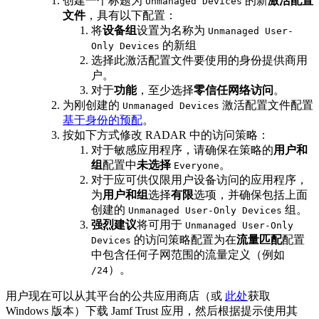
创建一个标题为
的新
激活配置
Unmanaged Devices
文件
，具有以下配置：
将
设备组
设置为名称为
Unmanaged User-
的新组
Only Devices
选择此激活配置文件要使用的身份提供商用
户。
对于
功能
，至少选择
零信任网络访问
。
为刚创建的
激活配置文件配置
Unmanaged Devices
基于身份的预配
。
按如下方式修改 RADAR 中的访问策略：
对于敏感应用程序，请确保在策略的
用户和
组
配置中
未选择
。
Everyone
对于应可供仅限用户设备访问的应用程序，
为
用户和组
选择
有限
选项，并确保包括上面
创建的
组。
Unmanaged User-Only Devices
强烈建议
将可用于
Unmanaged User-Only
的访问策略配置为在
流量匹配
配置
Devices
中包含任何子网范围的流量定义（例如
）。
/24
用户现在可以从其平台的公共应用商店（或
此处
获取
Windows 版本）下载 Jamf Trust 应用，然后根据提示使用其