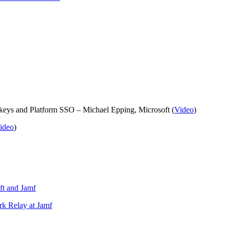
keys and Platform SSO – Michael Epping, Microsoft (
Video
)
ideo
)
ft and Jamf
rk Relay at Jamf