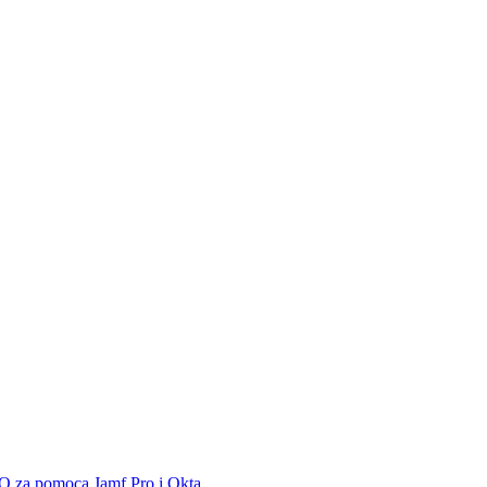
SO za pomocą Jamf Pro i Okta