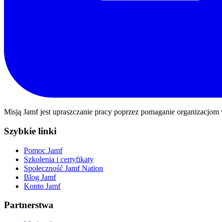
Misją Jamf jest upraszczanie pracy poprzez pomaganie organizacjom 
Szybkie linki
Pomoc Jamf
Szkolenia i certyfikaty
Społeczność Jamf Nation
Blog Jamf
Konto Jamf
Partnerstwa