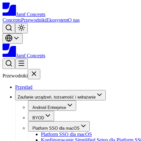
Jamf
Concepts
Concepts
Przewodniki
Ekosystem
O nas
Jamf
Concepts
Przewodniki
Przegląd
Zaufanie urządzeń, tożsamość i wdrażanie
Android Enterprise
BYOD
Platform SSO dla macOS
Platform SSO dla macOS
Konfigurowanie Simplified Setup dla Platform S