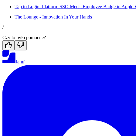
Tap to Login: Platform SSO Meets Employee Badge in Apple 
The Lounge - Innovation In Your Hands
/
Czy to było pomocne?
Jamf