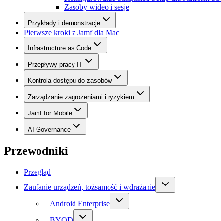
Zasoby wideo i sesje
Przykłady i demonstracje
Pierwsze kroki z Jamf dla Mac
Infrastructure as Code
Przepływy pracy IT
Kontrola dostępu do zasobów
Zarządzanie zagrożeniami i ryzykiem
Jamf for Mobile
AI Governance
Przewodniki
Przegląd
Zaufanie urządzeń, tożsamość i wdrażanie
Android Enterprise
BYOD