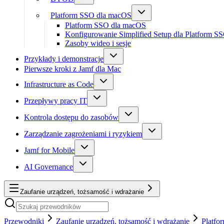
Platform SSO dla macOS
Platform SSO dla macOS
Konfigurowanie Simplified Setup dla Platform S
Zasoby wideo i sesje
Przykłady i demonstracje
Pierwsze kroki z Jamf dla Mac
Infrastructure as Code
Przepływy pracy IT
Kontrola dostępu do zasobów
Zarządzanie zagrożeniami i ryzykiem
Jamf for Mobile
AI Governance
Zaufanie urządzeń, tożsamość i wdrażanie
Przewodniki
Zaufanie urządzeń, tożsamość i wdrażanie
Platfo