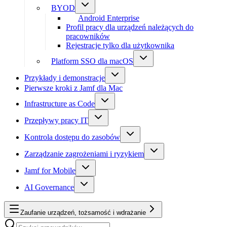
BYOD
Android Enterprise
Profil pracy dla urządzeń należących do
pracowników
Rejestracje tylko dla użytkownika
Platform SSO dla macOS
Przykłady i demonstracje
Pierwsze kroki z Jamf dla Mac
Infrastructure as Code
Przepływy pracy IT
Kontrola dostępu do zasobów
Zarządzanie zagrożeniami i ryzykiem
Jamf for Mobile
AI Governance
Zaufanie urządzeń, tożsamość i wdrażanie