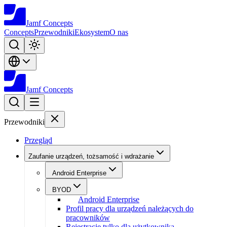
Jamf
Concepts
Concepts
Przewodniki
Ekosystem
O nas
Jamf
Concepts
Przewodniki
Przegląd
Zaufanie urządzeń, tożsamość i wdrażanie
Android Enterprise
BYOD
Android Enterprise
Profil pracy dla urządzeń należących do
pracowników
Rejestracje tylko dla użytkownika