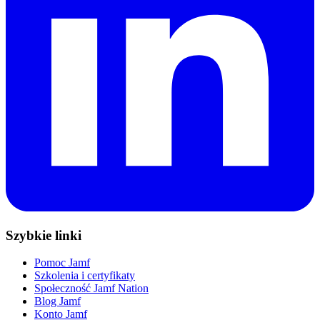
Szybkie linki
Pomoc Jamf
Szkolenia i certyfikaty
Społeczność Jamf Nation
Blog Jamf
Konto Jamf