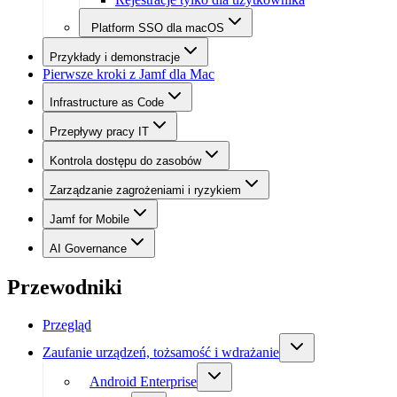
Platform SSO dla macOS
Przykłady i demonstracje
Pierwsze kroki z Jamf dla Mac
Infrastructure as Code
Przepływy pracy IT
Kontrola dostępu do zasobów
Zarządzanie zagrożeniami i ryzykiem
Jamf for Mobile
AI Governance
Przewodniki
Przegląd
Zaufanie urządzeń, tożsamość i wdrażanie
Android Enterprise