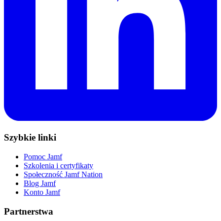
Szybkie linki
Pomoc Jamf
Szkolenia i certyfikaty
Społeczność Jamf Nation
Blog Jamf
Konto Jamf
Partnerstwa