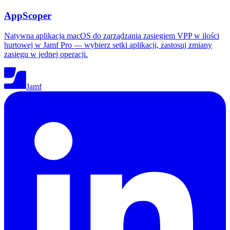
AppScoper
Natywna aplikacja macOS do zarządzania zasięgiem VPP w ilości
hurtowej w Jamf Pro — wybierz setki aplikacji, zastosuj zmiany
zasięgu w jednej operacji.
Jamf