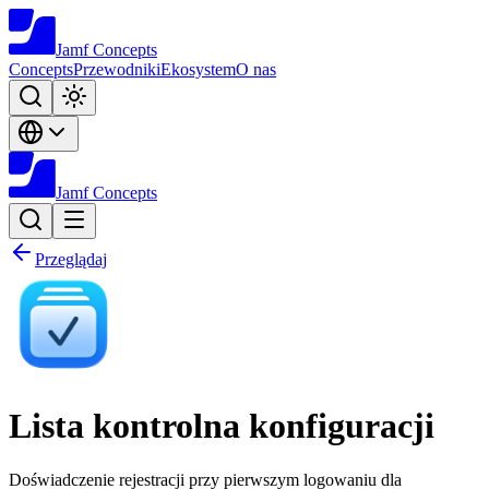
Jamf
Concepts
Concepts
Przewodniki
Ekosystem
O nas
Jamf
Concepts
Przeglądaj
Lista kontrolna konfiguracji
Doświadczenie rejestracji przy pierwszym logowaniu dla