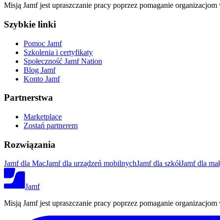
Misją Jamf jest upraszczanie pracy poprzez pomaganie organizacjom 
Szybkie linki
Pomoc Jamf
Szkolenia i certyfikaty
Społeczność Jamf Nation
Blog Jamf
Konto Jamf
Partnerstwa
Marketplace
Zostań partnerem
Rozwiązania
Jamf dla Mac
Jamf dla urządzeń mobilnych
Jamf dla szkół
Jamf dla mał
Jamf
Misją Jamf jest upraszczanie pracy poprzez pomaganie organizacjom 