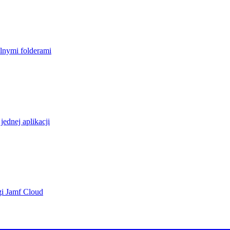
lnymi folderami
ednej aplikacji
gi Jamf Cloud