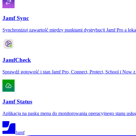
Jamf Sync
Synchronizuj zawartość między punktami dystrybucji Jamf Pro a loka
JamfCheck
Sprawdź gotowość i stan Jamf Pro, Connect, Protect, School i Now z j
Jamf Status
Aplikacja na pasku menu do monitorowania operacyjnego stanu usłu
Jamf