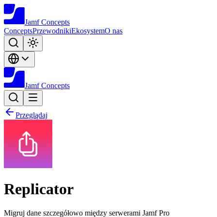
Jamf
Concepts
Concepts
Przewodniki
Ekosystem
O nas
Jamf
Concepts
Przeglądaj
Replicator
Migruj dane szczegółowo między serwerami Jamf Pro