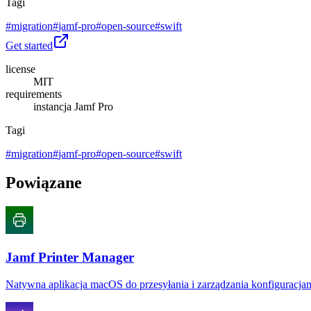
Tagi
#
migration
#
jamf-pro
#
open-source
#
swift
Get started
license
MIT
requirements
instancja Jamf Pro
Tagi
#
migration
#
jamf-pro
#
open-source
#
swift
Powiązane
Jamf Printer Manager
Natywna aplikacja macOS do przesyłania i zarządzania konfiguracja