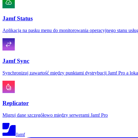
Jamf Status
Aplikacja na pasku menu do monitorowania operacyjnego stanu usłu
Jamf Sync
Synchronizuj zawartość między punktami dystrybucji Jamf Pro a loka
Replicator
Migruj dane szczegółowo między serwerami Jamf Pro
Jamf