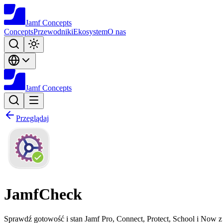
Jamf
Concepts
Concepts
Przewodniki
Ekosystem
O nas
Jamf
Concepts
Przeglądaj
JamfCheck
Sprawdź gotowość i stan Jamf Pro, Connect, Protect, School i Now z j