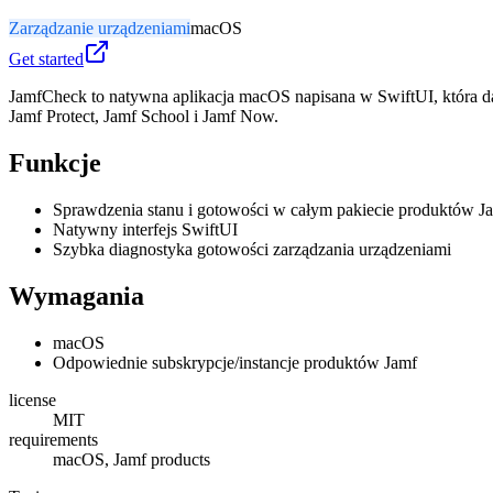
Zarządzanie urządzeniami
macOS
Get started
JamfCheck to natywna aplikacja macOS napisana w SwiftUI, która da
Jamf Protect, Jamf School i Jamf Now.
Funkcje
Sprawdzenia stanu i gotowości w całym pakiecie produktów J
Natywny interfejs SwiftUI
Szybka diagnostyka gotowości zarządzania urządzeniami
Wymagania
macOS
Odpowiednie subskrypcje/instancje produktów Jamf
license
MIT
requirements
macOS, Jamf products