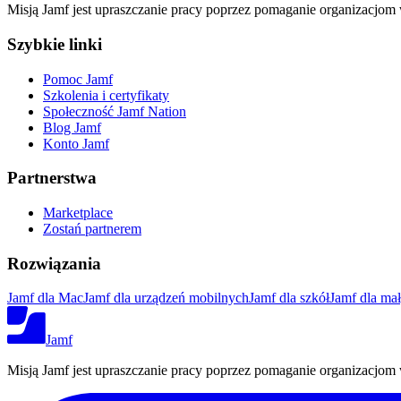
Misją Jamf jest upraszczanie pracy poprzez pomaganie organizacjom 
Szybkie linki
Pomoc Jamf
Szkolenia i certyfikaty
Społeczność Jamf Nation
Blog Jamf
Konto Jamf
Partnerstwa
Marketplace
Zostań partnerem
Rozwiązania
Jamf dla Mac
Jamf dla urządzeń mobilnych
Jamf dla szkół
Jamf dla mał
Jamf
Misją Jamf jest upraszczanie pracy poprzez pomaganie organizacjom 