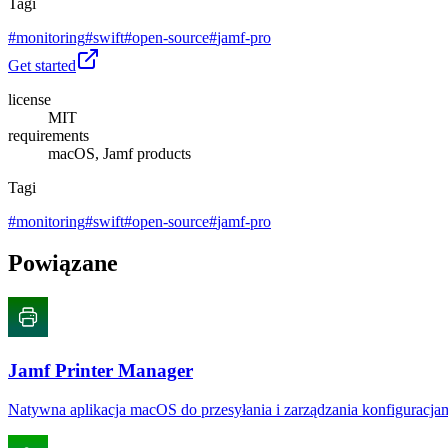
Tagi
#
monitoring
#
swift
#
open-source
#
jamf-pro
Get started
license
MIT
requirements
macOS, Jamf products
Tagi
#
monitoring
#
swift
#
open-source
#
jamf-pro
Powiązane
Jamf Printer Manager
Natywna aplikacja macOS do przesyłania i zarządzania konfiguracja