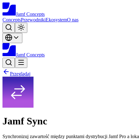
Jamf
Concepts
Concepts
Przewodniki
Ekosystem
O nas
Jamf
Concepts
Przeglądaj
Jamf Sync
Synchronizuj zawartość między punktami dystrybucji Jamf Pro a loka