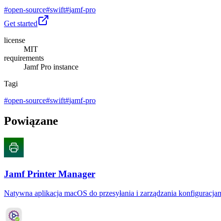
#
open-source
#
swift
#
jamf-pro
Get started
license
MIT
requirements
Jamf Pro instance
Tagi
#
open-source
#
swift
#
jamf-pro
Powiązane
Jamf Printer Manager
Natywna aplikacja macOS do przesyłania i zarządzania konfiguracja