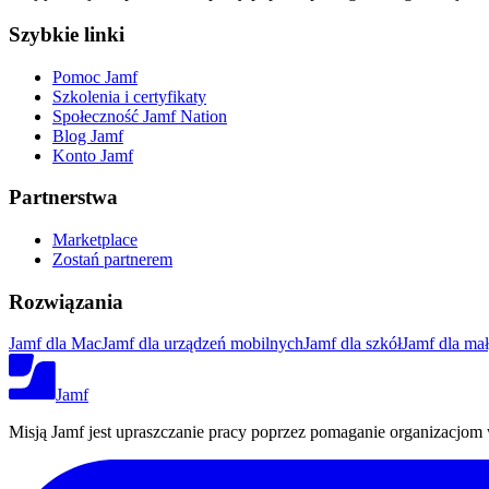
Szybkie linki
Pomoc Jamf
Szkolenia i certyfikaty
Społeczność Jamf Nation
Blog Jamf
Konto Jamf
Partnerstwa
Marketplace
Zostań partnerem
Rozwiązania
Jamf dla Mac
Jamf dla urządzeń mobilnych
Jamf dla szkół
Jamf dla mał
Jamf
Misją Jamf jest upraszczanie pracy poprzez pomaganie organizacjom 