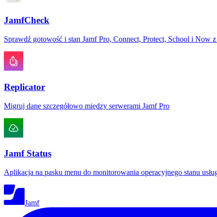
JamfCheck
Sprawdź gotowość i stan Jamf Pro, Connect, Protect, School i Now z j
Replicator
Migruj dane szczegółowo między serwerami Jamf Pro
Jamf Status
Aplikacja na pasku menu do monitorowania operacyjnego stanu usłu
Jamf