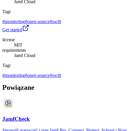
Jamf Cloud
Tagi
#
monitoring
#
open-source
#
swift
Get started
license
MIT
requirements
Jamf Cloud
Tagi
#
monitoring
#
open-source
#
swift
Powiązane
JamfCheck
Sprawdź gotowość i stan Jamf Pro, Connect, Protect, School i Now