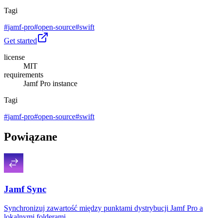
Tagi
#
jamf-pro
#
open-source
#
swift
Get started
license
MIT
requirements
Jamf Pro instance
Tagi
#
jamf-pro
#
open-source
#
swift
Powiązane
Jamf Sync
Synchronizuj zawartość między punktami dystrybucji Jamf Pro a
lokalnymi folderami