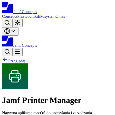
Jamf
Concepts
Concepts
Przewodniki
Ekosystem
O nas
Jamf
Concepts
Przeglądaj
Jamf Printer Manager
Natywna aplikacja macOS do przesyłania i zarządzania