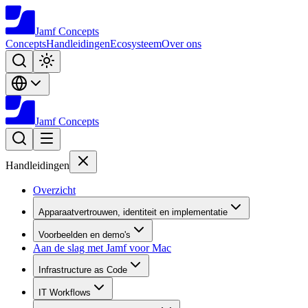
Jamf
Concepts
Concepts
Handleidingen
Ecosysteem
Over ons
Jamf
Concepts
Handleidingen
Overzicht
Apparaatvertrouwen, identiteit en implementatie
Voorbeelden en demo's
Aan de slag met Jamf voor Mac
Infrastructure as Code
IT Workflows