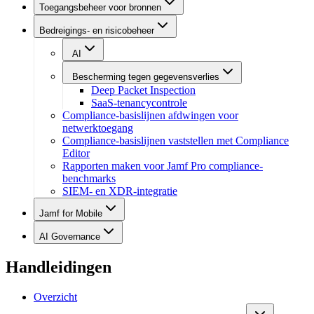
Toegangsbeheer voor bronnen
Bedreigings- en risicobeheer
AI
Bescherming tegen gegevensverlies
Deep Packet Inspection
SaaS-tenancycontrole
Compliance-basislijnen afdwingen voor
netwerktoegang
Compliance-basislijnen vaststellen met Compliance
Editor
Rapporten maken voor Jamf Pro compliance-
benchmarks
SIEM- en XDR-integratie
Jamf for Mobile
AI Governance
Handleidingen
Overzicht