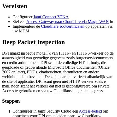
Vereisten
Configureer
Jamf Connect ZTNA
Stel een
Access Gateway naar Cloudflare via Magic WAN
in
Implementeer de
Cloudflare-rootcertificaten
op apparaten via
uw MDM
Deep Packet Inspection
DPI maakt inspectie mogelijk van HTTP- en HTTPS-verkeer op de
aanwezigheid van gevoelige gegevens zoals burgerservicenummers
en creditcardnummers. DPI scant de volledige HTTP-body, die
geüploade of gedownloade Microsoft Office-documenten (Office
2007 en later), PDF's, chatberichten, formulieren en andere
webinhoud kan bevatten. De zichtbaarheid varieert afhankelijk van
de site of applicatie. DPI scant geen niet-HTTP-verkeer zoals e-
mail, noch scant het verkeer dat niet is geconfigureerd om Private
Access te gebruiken en via uw Cloudflare-integratie te egress.
Stappen
Configureer in Jamf Security Cloud een
Access-beleid
om
domeinen voor DPI om te leiden naar uw Cloudflare-