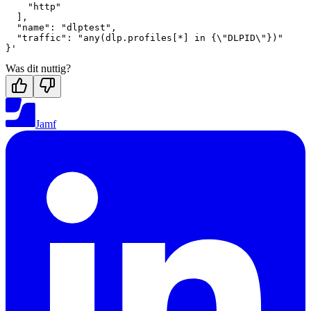
    "http"

  ],

  "name": "dlptest",

  "traffic": "any(dlp.profiles[*] in {\"DLPID\"})"

Was dit nuttig?
Jamf