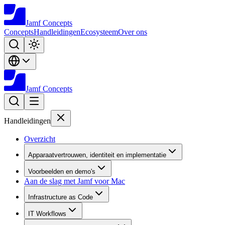
Jamf
Concepts
Concepts
Handleidingen
Ecosysteem
Over ons
Jamf
Concepts
Handleidingen
Overzicht
Apparaatvertrouwen, identiteit en implementatie
Voorbeelden en demo's
Aan de slag met Jamf voor Mac
Infrastructure as Code
IT Workflows