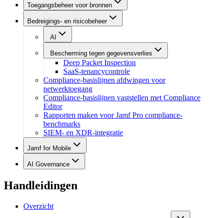
Toegangsbeheer voor bronnen
Bedreigings- en risicobeheer
AI
Bescherming tegen gegevensverlies
Deep Packet Inspection
SaaS-tenancycontrole
Compliance-basislijnen afdwingen voor
netwerktoegang
Compliance-basislijnen vaststellen met Compliance
Editor
Rapporten maken voor Jamf Pro compliance-
benchmarks
SIEM- en XDR-integratie
Jamf for Mobile
AI Governance
Handleidingen
Overzicht