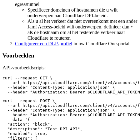
egresstunnel
Specificeer domeinen of hostnamen die u wilt
onderwerpen aan Cloudflare DPI-beleid.
Als u al het verkeer dat niet overeenkomt met een ander
Jamf Access-beleid wilt onderwerpen, definieer dan
*
als de hostnaam om al het resterende verkeer naar
Cloudflare te routeren
Configureer een DLP-profiel
in uw Cloudflare One-portal.
Voorbeelden
API-voorbeeldscripts:
curl --request GET \

  --url https://api.cloudflare.com/client/v4/accounts/(
  --header 'Content-Type: application/json' \

curl --request POST \

  --url https://api.cloudflare.com/client/v4/accounts/{
  --header 'Content-Type: application/json' \

  --header "Authorization: Bearer $CLOUDFLARE_API_TOKEN
  --data '{

  "action": "block",

  "description": "Test DPI API",

  "enabled": true,

  "filters": [
