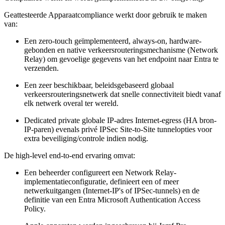
Geattesteerde Apparaatcompliance werkt door gebruik te maken
van:
Een zero-touch geïmplementeerd, always-on, hardware-
gebonden en native verkeersrouteringsmechanisme (Network
Relay) om gevoelige gegevens van het endpoint naar Entra te
verzenden.
Een zeer beschikbaar, beleidsgebaseerd globaal
verkeersrouteringsnetwerk dat snelle connectiviteit biedt vanaf
elk netwerk overal ter wereld.
Dedicated private globale IP-adres Internet-egress (HA bron-
IP-paren) evenals privé IPSec Site-to-Site tunnelopties voor
extra beveiliging/controle indien nodig.
De high-level end-to-end ervaring omvat:
Een beheerder configureert een Network Relay-
implementatieconfiguratie, definieert een of meer
netwerkuitgangen (Internet-IP's of IPSec-tunnels) en de
definitie van een Entra Microsoft Authentication Access
Policy.