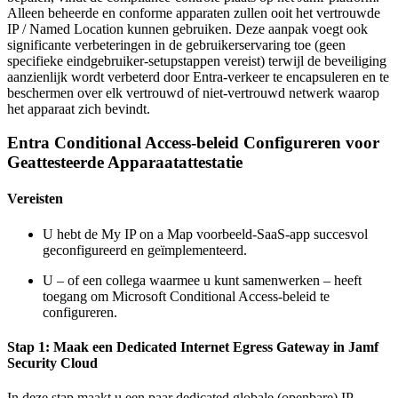
Alleen beheerde en conforme apparaten zullen ooit het vertrouwde
IP / Named Location kunnen gebruiken. Deze aanpak voegt ook
significante verbeteringen in de gebruikerservaring toe (geen
specifieke eindgebruiker-setupstappen vereist) terwijl de beveiliging
aanzienlijk wordt verbeterd door Entra-verkeer te encapsuleren en te
beschermen over elk vertrouwd of niet-vertrouwd netwerk waarop
het apparaat zich bevindt.
Entra Conditional Access-beleid Configureren voor
Geattesteerde Apparaatattestatie
Vereisten
U hebt de My IP on a Map voorbeeld-SaaS-app succesvol
geconfigureerd en geïmplementeerd.
U – of een collega waarmee u kunt samenwerken – heeft
toegang om Microsoft Conditional Access-beleid te
configureren.
Stap 1: Maak een Dedicated Internet Egress Gateway in Jamf
Security Cloud
In deze stap maakt u een paar dedicated globale (openbare) IP-