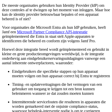
De meeste organisaties gebruiken hun Identity Provider (IdP) om
deze controles af te dwingen op het moment van inloggen. Maar hoe
kan de identity provider betrouwbaar bepalen of een apparaat
beheerd is of niet?
Voor organisaties die Microsoft Entra als hun IdP gebruiken, heeft
Jamf een
Microsoft Partner Compliance API-integratie
geïmplementeerd die Entra in staat stelt Apple-apparaten te
identificeren die beheerd en conform zijn volgens Jamf Pro.
Hoewel deze integratie breed wordt geïmplementeerd en gebruikt in
kleine en grote productieomgevingen wereldwijd, is de integratie
onderhevig aan eindgebruikerservaringsuitdagingen vanwege een
aantal inherente ontwerpfactoren, waaronder:
Eindgebruikers die specifieke stappen op hun apparaat
moeten volgen om hun apparaat correct bij Entra te registreren
Timing- en updatevertragingen die het vermogen van een
gebruiker om toegang te krijgen tot een bron kunnen
belemmeren wanneer ze dat zouden moeten kunnen
Intermitterende servicefouten die resulteren in apparaten die
worden gemarkeerd met de onjuiste compliance-status,
waarvoor helpdesk-interventie nodig is om te corrigeren