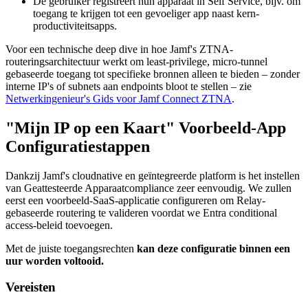
De gebruiker registreert hun apparaat in Self Service, bijv. om
toegang te krijgen tot een gevoeliger app naast kern-
productiviteitsapps.
Voor een technische deep dive in hoe Jamf's ZTNA-
routeringsarchitectuur werkt om least-privilege, micro-tunnel
gebaseerde toegang tot specifieke bronnen alleen te bieden – zonder
interne IP's of subnets aan endpoints bloot te stellen – zie
Netwerkingenieur's Gids voor Jamf Connect ZTNA
.
"Mijn IP op een Kaart" Voorbeeld-App
Configuratiestappen
Dankzij Jamf's cloudnative en geïntegreerde platform is het instellen
van Geattesteerde Apparaatcompliance zeer eenvoudig. We zullen
eerst een voorbeeld-SaaS-applicatie configureren om Relay-
gebaseerde routering te valideren voordat we Entra conditional
access-beleid toevoegen.
Met de juiste toegangsrechten
kan deze configuratie binnen een
uur worden voltooid.
Vereisten