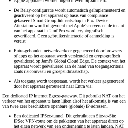
Apple-apparaten worden ingeschreven bij Jamf Pro.
De Relay-configuratie wordt automatisch geïmplementeerd en
geactiveerd op het apparaat op basis van compliance-
gebaseerd Smart Group-lidmaatschap in Pro. Device
Attestation wordt uitgevoerd met Apple's servers en de tenant
van het apparaat in Jamf Pro wordt cryptografisch
geverifieerd. Geen gebruikersinteractie of aanmelding is
vereist.
Entra-gebonden netwerkverkeer gegenereerd door browsers
of apps op het apparaat wordt versleuteld en cryptografisch
gevalideerd op Jamf's Global Cloud Edge. De context van het
apparaat wordt geëvalueerd aan de hand van toegangscriteria,
zoals risiconiveau en groepslidmaatschap.
Als toegang wordt toegestaan, wordt het verkeer gegenereerd
door het apparaat gerouteerd naar Entra via:
Een dedicated IP Internet Egress-gateway. Dit gebruikt NAT om het
verkeer van het apparaat te laten lijken alsof het afkomstig is van een
van twee zeer beschikbare openbare (globale) IP-adressen.
Een dedicated IPSec-tunnel. Dit gebruikt een Site-to-Site
IPSec VPN-route om de pakketten van het apparaat direct op
het eigen netwerk van een onderneming te laten landen. NAT