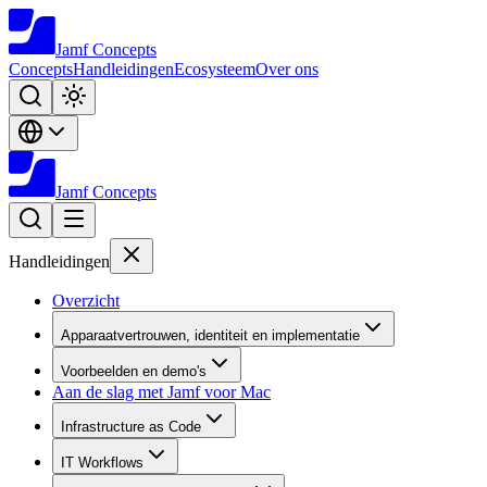
Jamf
Concepts
Concepts
Handleidingen
Ecosysteem
Over ons
Jamf
Concepts
Handleidingen
Overzicht
Apparaatvertrouwen, identiteit en implementatie
Voorbeelden en demo's
Aan de slag met Jamf voor Mac
Infrastructure as Code
IT Workflows