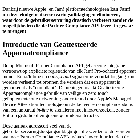
Dankzij nieuwe Apple- en Jamf-platformtechnologieën
kan Jamf
nu deze eindgebruikerservaringsuitdagingen elimineren,
waardoor de gebruikerservaring drastisch verbetert zonder de
mogelijkheden die de Partner Compliance API levert in gevaar
te brengen!
Introductie van Geattesteerde
Apparaatcompliance
De op Microsoft Partner Compliance API gebaseerde integratie
vertrouwt op expliciete registratie van elk Jamf Pro-beheerd apparaat
binnen Entra/Intune en
out-of-band
signalering voordat toegang kan
worden verleend tot bronnen die vereisen dat een apparaat is
gemarkeerd als "compliant". Daarentegen maakt Geattesteerde
Apparaatcompliance gebruik van veilige en zero-touch
geïmplementeerde netwerking ondersteund door Apple's Managed
Device Attestation-technologie om de beheer- en compliance-status
van een apparaat
in-line
te signaleren met inlogverzoeken, zonder
Entra-registratie of enige eindgebruikersinteractie.
Deze aanpak adresseert veel van de
gebruikerservaringstoegangsuitdagingen die werden ondervonden
wanneer Partner Compliance API-updates langer duurden dan de