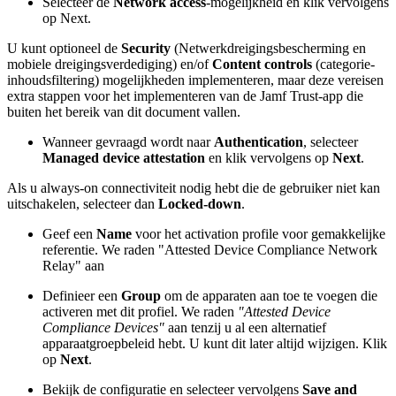
Selecteer de
Network access
-mogelijkheid en klik vervolgens
op Next.
U kunt optioneel de
Security
(Netwerkdreigingsbescherming en
mobiele dreigingsverdediging) en/of
Content controls
(categorie-
inhoudsfiltering) mogelijkheden implementeren, maar deze vereisen
extra stappen voor het implementeren van de Jamf Trust-app die
buiten het bereik van dit document vallen.
Wanneer gevraagd wordt naar
Authentication
, selecteer
Managed device attestation
en klik vervolgens op
Next
.
Als u always-on connectiviteit nodig hebt die de gebruiker niet kan
uitschakelen, selecteer dan
Locked-down
.
Geef een
Name
voor het activation profile voor gemakkelijke
referentie. We raden "Attested Device Compliance Network
Relay" aan
Definieer een
Group
om de apparaten aan toe te voegen die
activeren met dit profiel. We raden
"Attested Device
Compliance Devices"
aan tenzij u al een alternatief
apparaatgroepbeleid hebt. U kunt dit later altijd wijzigen. Klik
op
Next
.
Bekijk de configuratie en selecteer vervolgens
Save and