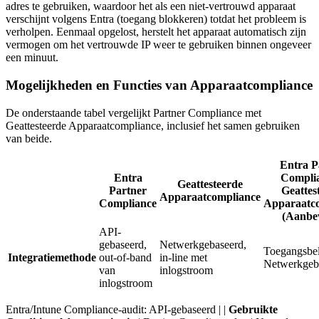
adres te gebruiken, waardoor het als een niet-vertrouwd apparaat
verschijnt volgens Entra (toegang blokkeren) totdat het probleem is
verholpen. Eenmaal opgelost, herstelt het apparaat automatisch zijn
vermogen om het vertrouwde IP weer te gebruiken binnen ongeveer
een minuut.
Mogelijkheden en Functies van Apparaatcompliance
De onderstaande tabel vergelijkt Partner Compliance met
Geattesteerde Apparaatcompliance, inclusief het samen gebruiken
van beide.
Entra P
Entra
Compli
Geattesteerde
Partner
Geattes
Apparaatcompliance
Compliance
Apparaatc
(Aanbe
API-
gebaseerd,
Netwerkgebaseerd,
Toegangsbel
Integratiemethode
out-of-band
in-line met
Netwerkgeb
van
inlogstroom
inlogstroom
Entra/Intune Compliance-audit: API-gebaseerd | |
Gebruikte