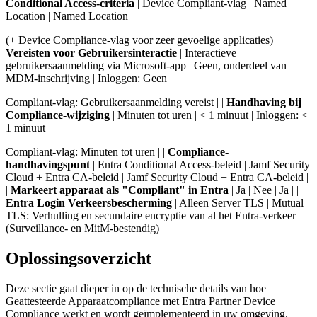
Conditional Access-criteria
| Device Compliant-vlag | Named
Location | Named Location
(+ Device Compliance-vlag voor zeer gevoelige applicaties) | |
Vereisten voor Gebruikersinteractie
| Interactieve
gebruikersaanmelding via Microsoft-app | Geen, onderdeel van
MDM-inschrijving | Inloggen: Geen
Compliant-vlag: Gebruikersaanmelding vereist | |
Handhaving bij
Compliance-wijziging
| Minuten tot uren | < 1 minuut | Inloggen: <
1 minuut
Compliant-vlag: Minuten tot uren | |
Compliance-
handhavingspunt
| Entra Conditional Access-beleid | Jamf Security
Cloud + Entra CA-beleid | Jamf Security Cloud + Entra CA-beleid |
|
Markeert apparaat als "Compliant" in Entra
| Ja | Nee | Ja | |
Entra Login Verkeersbescherming
| Alleen Server TLS | Mutual
TLS: Verhulling en secundaire encryptie van al het Entra-verkeer
(Surveillance- en MitM-bestendig) |
Oplossingsoverzicht
Deze sectie gaat dieper in op de technische details van hoe
Geattesteerde Apparaatcompliance met Entra Partner Device
Compliance werkt en wordt geïmplementeerd in uw omgeving.