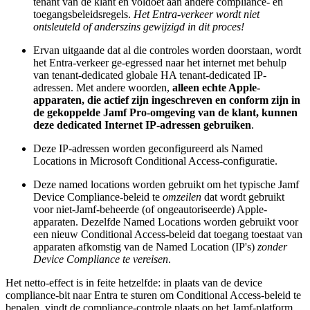
tenant van de klant en voldoet aan andere compliance- en
toegangsbeleidsregels.
Het Entra-verkeer wordt niet
ontsleuteld of anderszins gewijzigd in dit proces!
Ervan uitgaande dat al die controles worden doorstaan, wordt
het Entra-verkeer ge-egressed naar het internet met behulp
van tenant-dedicated globale HA tenant-dedicated IP-
adressen. Met andere woorden,
alleen echte Apple-
apparaten, die actief zijn ingeschreven en conform zijn in
de gekoppelde Jamf Pro-omgeving van de klant, kunnen
deze dedicated Internet IP-adressen gebruiken
.
Deze IP-adressen worden geconfigureerd als Named
Locations in Microsoft Conditional Access-configuratie.
Deze named locations worden gebruikt om het typische Jamf
Device Compliance-beleid te
omzeilen
dat wordt gebruikt
voor niet-Jamf-beheerde (of ongeautoriseerde) Apple-
apparaten. Dezelfde Named Locations worden gebruikt voor
een nieuw Conditional Access-beleid dat toegang toestaat van
apparaten afkomstig van de Named Location (IP's)
zonder
Device Compliance te vereisen
.
Het netto-effect is in feite hetzelfde: in plaats van de device
compliance-bit naar Entra te sturen om Conditional Access-beleid te
bepalen, vindt de compliance-controle plaats op het Jamf-platform.