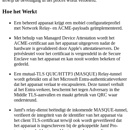
terwijl de beveiliging in het proces wordt verbeterd.
Hoe het Werkt
Een beheerd apparaat krijgt een mobiel configuratieprofiel
met Network Relay- en ACME-payloads geïmplementeerd.
Met behulp van Managed Device Attestation wordt het
ACME-certificaat aan het apparaat uitgegeven nadat de
hardware is gevalideerd door Apple's attestatieservers. De
privésleutel voor het certificaat is vergrendeld in de Secure
Enclave van het apparaat en kan nooit worden bekeken of
gedeeld.
Een mutual-TLS QUIC/HTTP3 (MASQUE) Relay-tunnel
wordt gebruikt om al het Microsoft Entra-authenticatieverkeer
dat het apparaat verlaat te encapsuleren. Deze tunnel verhult
al het Entra-verkeer, beschermt het tegen Adversary in the
Middle TLS-aanvallen en maakt gebruik van QRC waar
ondersteund.
Jamf's relay-dienst beëindigt de inkomende MASQUE-tunnel,
verifieert de integriteit van de identifier van het apparaat via
het client TLS-certificaat terwijl ook wordt geverifieerd dat
het apparaat is ingeschreven bij de gekoppelde Jamf Pro-