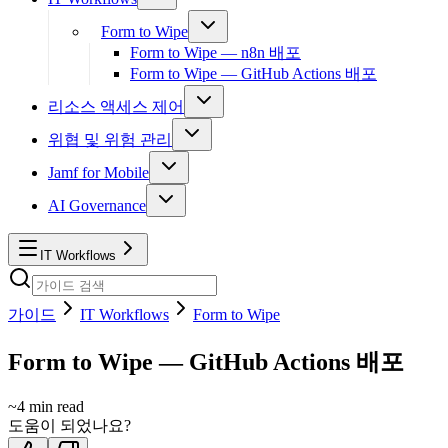
Form to Wipe
Form to Wipe — n8n 배포
Form to Wipe — GitHub Actions 배포
리소스 액세스 제어
위협 및 위험 관리
Jamf for Mobile
AI Governance
IT Workflows
가이드
IT Workflows
Form to Wipe
Form to Wipe — GitHub Actions 배포
~
4
min read
도움이 되었나요?