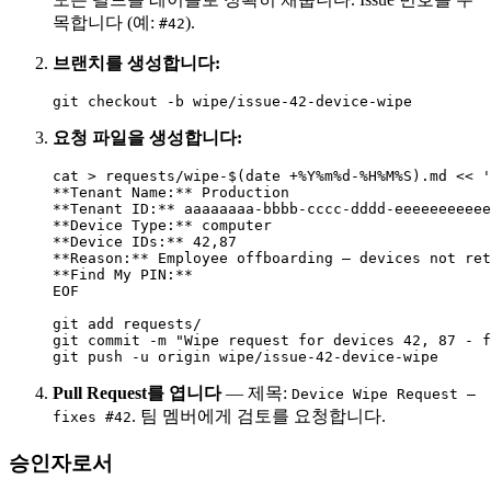
목합니다 (예:
).
#42
브랜치를 생성합니다:
요청 파일을 생성합니다:
cat > requests/wipe-$(date +%Y%m%d-%H%M%S).md << '
**Tenant Name:** Production

**Tenant ID:** aaaaaaaa-bbbb-cccc-dddd-eeeeeeeeeee
**Device Type:** computer

**Device IDs:** 42,87

**Reason:** Employee offboarding — devices not ret
**Find My PIN:**

EOF

git add requests/

git commit -m "Wipe request for devices 42, 87 - f
Pull Request를 엽니다
— 제목:
Device Wipe Request —
. 팀 멤버에게 검토를 요청합니다.
fixes #42
승인자로서