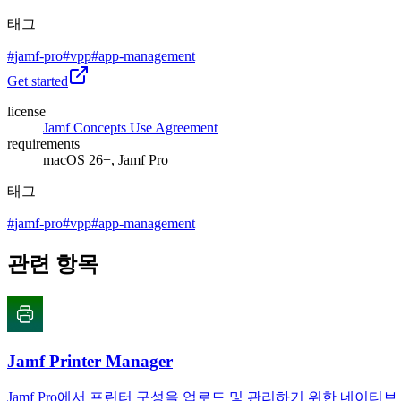
태그
#
jamf-pro
#
vpp
#
app-management
Get started
license
Jamf Concepts Use Agreement
requirements
macOS 26+, Jamf Pro
태그
#
jamf-pro
#
vpp
#
app-management
관련 항목
Jamf Printer Manager
Jamf Pro에서 프린터 구성을 업로드 및 관리하기 위한 네이티브 m