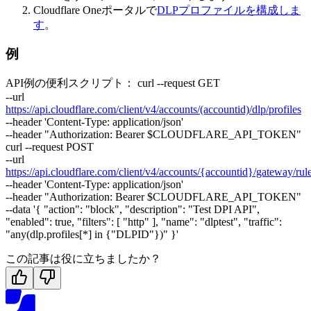
Cloudflare Oneポータルで
DLPプロファイルを構成しま
す
。
例
API例の便利スクリプト： curl --request GET
--url
https://api.cloudflare.com/client/v4/accounts/(accountid)/dlp/profiles
--header 'Content-Type: application/json'
--header "Authorization: Bearer $CLOUDFLARE_API_TOKEN"
curl --request POST
--url
https://api.cloudflare.com/client/v4/accounts/{accountid}/gateway/rul
--header 'Content-Type: application/json'
--header "Authorization: Bearer $CLOUDFLARE_API_TOKEN"
--data '{ "action": "block", "description": "Test DPI API",
"enabled": true, "filters": [ "http" ], "name": "dlptest", "traffic":
"any(dlp.profiles[*] in {"DLPID"})" }'
この記事は役に立ちましたか？