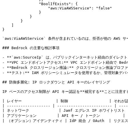
                "BoolIfExists": {

                    "aws:ViaAWSService": "false"

                }

            }

        }

    ]

}

`aws:ViaAWSService` 条件が含まれているのは、拒否が他の AW
### Bedrock の主要な検討事項

- **`aws:SourceIp` は、パブリックインターネット経由のダイレクト
- **VPC エンドポイントアクセス:** VPC エンドポイント経由で Bed
- **Bedrock クロスリージョン推論:** クロスリージョン推論プ
- **テスト:** IAM ポリシーシミュレータを使用するか、管理対象デバ
## 防御多層化: IP ロックダウンと API キーのレイヤリング

IP ベースのアクセス制限が API キー認証を**補完する**ことに注
| レイヤー               | 制御                  | それが証明
| ------------------- | ------------------------ | ----
| ネットワーク             | Jamf エグレス IP ホワイト
| アプリケーション         | API キー / トークン        
| （オプション）アイデンティティ | IdP 統合 / OAuth  | リク