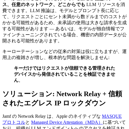
ス、任意のネットワーク、どこからでも
LLM リソースを消
費できます。LLM 推論は、モデルとプロンプト長に応じ
て、リクエストごとにセント未満から数ドルまでのコストが
かかる可能性があるため、未承認の使用は大きな請求を生成
する可能性があります — あるいは、モデルが独自情報でフ
ァインチューニングされている場合、機密の内部データが公
開される可能性があります。
キーローテーションなどの従来の対策は役に立ちますが、運
用上の複雑さが増し、根本的な問題を解決しません:
キーだけではリクエストが信頼できる管理された
デバイスから発信されていることを検証できませ
ん
。
ソリューション: Network Relay + 信頼
されたエグレス IP ロックダウン
Jamf の Network Relay は、Apple のネイティブな
MASQUE
プロトコル
と
Managed Device Attestation（MDA）
に基づいて
おり、組織が LLM エンドポイントへのアクセスを検証され