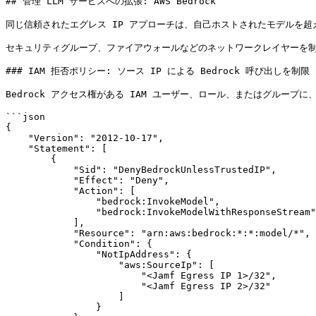
## 管理 LLM サービスへの拡張: AWS Bedrock

同じ信頼されたエグレス IP アプローチは、自己ホストされたモデルを超えて適用さ
セキュリティグループ、ファイアウォールなどのネットワークレイヤーを制御す
### IAM 拒否ポリシー: ソース IP による Bedrock 呼び出しを制限

Bedrock アクセス権がある IAM ユーザー、ロール、またはグループ
```json

{

    "Version": "2012-10-17",

    "Statement": [

        {

            "Sid": "DenyBedrockUnlessTrustedIP",

            "Effect": "Deny",

            "Action": [

                "bedrock:InvokeModel",

                "bedrock:InvokeModelWithResponseStream"

            ],

            "Resource": "arn:aws:bedrock:*:*:model/*",

            "Condition": {

                "NotIpAddress": {

                    "aws:SourceIp": [

                        "<Jamf Egress IP 1>/32",

                        "<Jamf Egress IP 2>/32"

                    ]

                }
