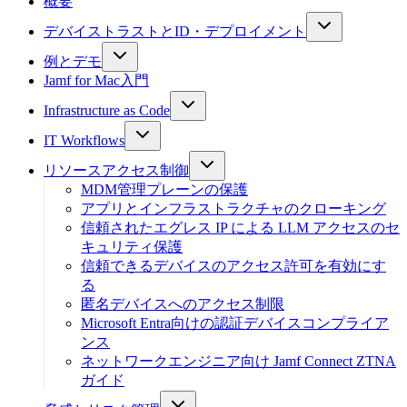
概要
デバイストラストとID・デプロイメント
例とデモ
Jamf for Mac入門
Infrastructure as Code
IT Workflows
リソースアクセス制御
MDM管理プレーンの保護
アプリとインフラストラクチャのクローキング
信頼されたエグレス IP による LLM アクセスのセ
キュリティ保護
信頼できるデバイスのアクセス許可を有効にす
る
匿名デバイスへのアクセス制限
Microsoft Entra向けの認証デバイスコンプライア
ンス
ネットワークエンジニア向け Jamf Connect ZTNA
ガイド