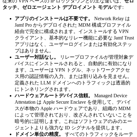
従来の VPN ベースの IP ロックダウンとの主な違いは、
ゼロ
タッチ、ゼロエージェント デプロイメント モデル
です:
アプリのインストールは不要です。
Network Relay は
Jamf Pro からデプロイされた MDM 構成プロファイル
経由で完全に構成されます。インストールする VPN
クライアント、基本的なリレー機能に必要な Jamf Trust
アプリはなく、ユーザーログインまたは有効化ステッ
プはありません。
ユーザー対話なし。
リレープロファイルが管理対象デ
バイスにインストールされると、自動的に有効になり
ます。ユーザーは VPN トグル、ネットワークアクセ
ス用の認証情報の入力、または割り込みを見ません。
定義された LLM ドメインへのトラフィックは透過的
にトンネリングされます。
ハードウェアルートデバイス信頼。
Managed Device
Attestation は Apple Secure Enclave を使用して、デバイ
スが本物の Apple ハードウェアであり、組織の MDM
によって管理されており、改ざんされていないことを
暗号的に証明します。これはソフトウェアのみのエー
ジェントよりも強力な ID シグナルを提供します。
ドメイン単位の精度。
すべてのトラフィックをルーテ