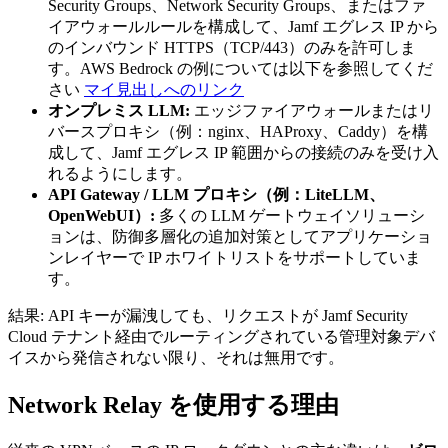
Security Groups、Network Security Groups、またはファ
イアウォールルールを構成して、Jamf エグレス IP から
のインバウンド HTTPS（TCP/443）のみを許可しま
す。AWS Bedrock の例については以下を参照してくだ
さい
マイ見出しへのリンク
オンプレミス LLM:
エッジファイアウォールまたはリ
バースプロキシ（例：nginx、HAProxy、Caddy）を構
成して、Jamf エグレス IP 範囲からの接続のみを受け入
れるようにします。
API Gateway / LLM プロキシ（例：LiteLLM、
OpenWebUI）:
多くの LLM ゲートウェイソリューシ
ョンは、防御多層化の追加対策としてアプリケーショ
ンレイヤーで IP ホワイトリストをサポートしていま
す。
結果: API キーが漏洩しても、リクエストが Jamf Security
Cloud テナント経由でルーティングされている管理対象デバ
イスから発信されない限り、それは無用です。
Network Relay を使用する理由