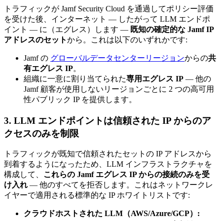
トラフィックが Jamf Security Cloud を通過してポリシー評価
を受けた後、インターネット — したがって LLM エンドポ
イント — に（エグレス）します —
既知の確定的な Jamf IP
アドレスのセット
から。これは以下のいずれかです:
Jamf の
グローバルデータセンターリージョン
からの
共
有エグレス IP
。
組織に一意に割り当てられた
専用エグレス IP
— 他の
Jamf 顧客が使用しないリージョンごとに 2 つの高可用
性パブリック IP を提供します。
3. LLM エンドポイントは信頼された IP からのア
クセスのみを制限
トラフィックが既知で信頼されたセットの IP アドレスから
到着するようになったため、LLM インフラストラクチャを
構成して、
これらの Jamf エグレス IP からの接続のみを受
け入れ
— 他のすべてを拒否します。これはネットワークレ
イヤーで適用される標準的な IP ホワイトリストです:
クラウドホストされた LLM（AWS/Azure/GCP）: