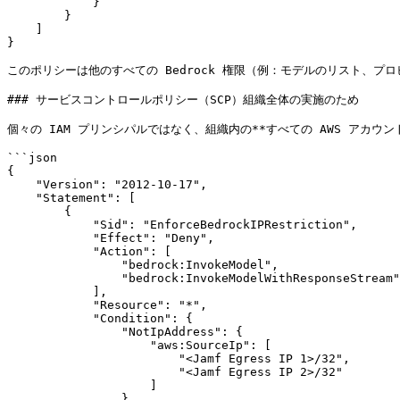
            }

        }

    ]

}

このポリシーは他のすべての Bedrock 権限（例：モデルのリスト、プ
### サービスコントロールポリシー（SCP）組織全体の実施のため

個々の IAM プリンシパルではなく、組織内の**すべての AWS アカウント**
```json

{

    "Version": "2012-10-17",

    "Statement": [

        {

            "Sid": "EnforceBedrockIPRestriction",

            "Effect": "Deny",

            "Action": [

                "bedrock:InvokeModel",

                "bedrock:InvokeModelWithResponseStream"

            ],

            "Resource": "*",

            "Condition": {

                "NotIpAddress": {

                    "aws:SourceIp": [

                        "<Jamf Egress IP 1>/32",

                        "<Jamf Egress IP 2>/32"

                    ]

                },
