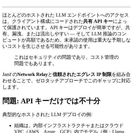
ほとんどのホストされた LLM エンドポイントへのアクセス
は、クライアント構成にコードされた
共有 API キー
によっ
て保護されています。API キーはデプロイが簡単ですが、共
有、漏洩、または流出しやすい — そして LLM 推論のコン
ピュートが高額であるため、未承認の使用は重大な予期しな
いコストを生じさせる可能性があります。
これはセキュリティの問題であり、コスト管理の
問題でもあります。
Jamf の
Network Relay
と
信頼されたエグレス IP 制限
を組み合
わせることで、ゼロタッチアプローチでこのギャップに対応
します。
問題: API キーだけでは不十分
典型的なホストされた LLM デプロイの例:
組織は、内部インフラストラクチャまたはクラウド
VPC（AWS、Azure、GCP）内でモデル（例：Llama