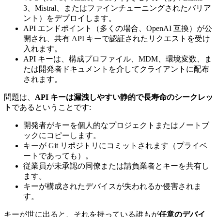
3、Mistral、またはファインチューニングされたバリア
ント）をデプロイします。
API エンドポイント（多くの場合、OpenAI 互換）が公
開され、共有 API キーで認証されたリクエストを受け
入れます。
API キーは、構成プロファイル、MDM、環境変数、ま
たは開発者ドキュメントを介してクライアントに配布
されます。
問題は、
API キーは漏洩しやすい静的で長寿命のシークレッ
ト
であるということです:
開発者がキーを個人的なプロジェクトまたはノートブ
ックにコピーします。
キーが Git リポジトリにコミットされます（プライベ
ートであっても）。
従業員が未承認の同僚または請負業者とキーを共有し
ます。
キーが構成されたデバイスが失われるか侵害されま
す。
キーが世に出ると、それを持っている誰もが
任意のデバイ