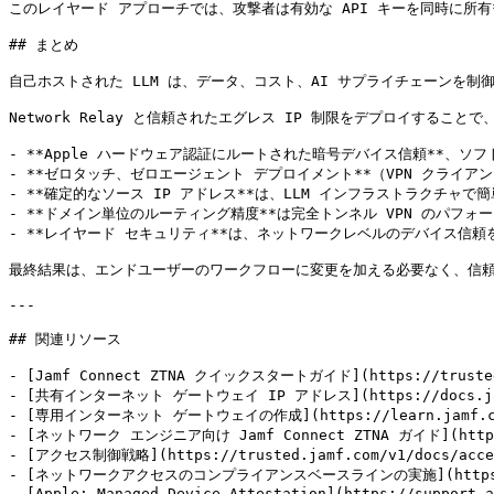
このレイヤード アプローチでは、攻撃者は有効な API キーを同時に所有
## まとめ

自己ホストされた LLM は、データ、コスト、AI サプライチェーンを
Network Relay と信頼されたエグレス IP 制限をデプロイすることで
- **Apple ハードウェア認証にルートされた暗号デバイス信頼**、ソ
- **ゼロタッチ、ゼロエージェント デプロイメント**（VPN クライ
- **確定的なソース IP アドレス**は、LLM インフラストラクチャで
- **ドメイン単位のルーティング精度**は完全トンネル VPN のパフ
- **レイヤード セキュリティ**は、ネットワークレベルのデバイス信頼
最終結果は、エンドユーザーのワークフローに変更を加える必要なく、信頼で
---

## 関連リソース

- [Jamf Connect ZTNA クイックスタートガイド](https://trusted.j
- [共有インターネット ゲートウェイ IP アドレス](https://docs.jamf.com
- [専用インターネット ゲートウェイの作成](https://learn.jamf.com/en-U
- [ネットワーク エンジニア向け Jamf Connect ZTNA ガイド](https://t
- [アクセス制御戦略](https://trusted.jamf.com/v1/docs/access
- [ネットワークアクセスのコンプライアンスベースラインの実施](https://trusted
- [Apple: Managed Device Attestation](https://support.a