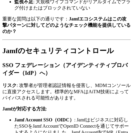
監視不足
: 大規模ワイプコマンドがリアルタイムでフラ
グ付けまたはブロックされていない
重要な質問は以下の通りです：
Jamfエコシステムはこの攻
撃パターンに対してどのようなチェック機能を提供している
のか？
Jamfのセキュリティコントロール
SSO フェデレーション（アイデンティティプロバ
イダー（IdP）へ）
リスク
: 攻撃者が管理者認証情報を侵害し、MDMコンソール
に直接アクセスします。標準的なMFAはAiTM技術によって
バイパスされる可能性があります。
Jamfが対応する方法
:
Jamf Account SSO（OIDC）
: Jamfはビジネスに対応し
たSSOをJamf AccountでOpenID Connectを通じてサポー
トするようになりました。Jamf Account内でIdP（Entra