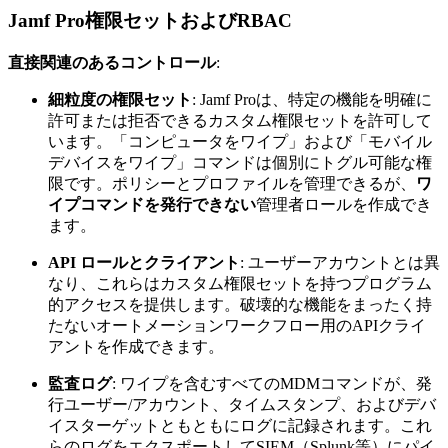
Jamf Pro権限セットおよびRBAC
直接関連のあるコントロール
:
細粒度の権限セット
: Jamf Proは、特定の機能を明確に
許可または拒否できるカスタム権限セットを許可して
います。「コンピュータをワイプ」および「モバイル
デバイスをワイプ」コマンドは個別にトグル可能な権
限です。ポリシーとプロファイルを管理できるが、
ワ
イプコマンドを発行できない
管理者ロールを作成でき
ます。
API ロールとクライアント
: ユーザーアカウントとは異
なり、これらはカスタム権限セットを持つプログラム
的アクセスを提供します。破壊的な機能をまったく持
たないオートメーションワークフロー用のAPIクライ
アントを作成できます。
監査ログ
: ワイプを含むすべてのMDMコマンドが、発
行ユーザー/アカウント、タイムスタンプ、およびデバ
イスターゲットともともにログに記録されます。これ
らのログをエクスポートしてSIEM（Splunk等）にパイ