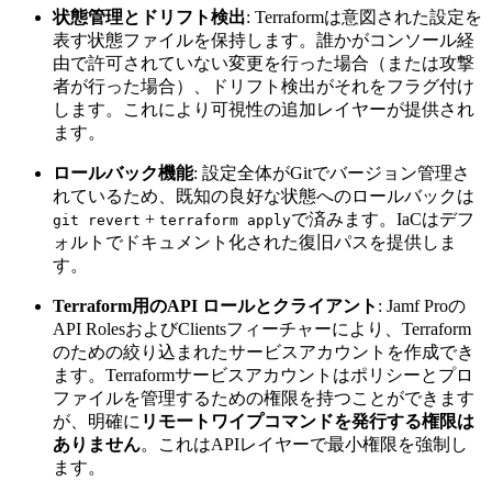
状態管理とドリフト検出
: Terraformは意図された設定を
表す状態ファイルを保持します。誰かがコンソール経
由で許可されていない変更を行った場合（または攻撃
者が行った場合）、ドリフト検出がそれをフラグ付け
します。これにより可視性の追加レイヤーが提供され
ます。
ロールバック機能
: 設定全体がGitでバージョン管理さ
れているため、既知の良好な状態へのロールバックは
+
で済みます。IaCはデフ
git revert
terraform apply
ォルトでドキュメント化された復旧パスを提供しま
す。
Terraform用のAPI ロールとクライアント
: Jamf Proの
API RolesおよびClientsフィーチャーにより、Terraform
のための絞り込まれたサービスアカウントを作成でき
ます。Terraformサービスアカウントはポリシーとプロ
ファイルを管理するための権限を持つことができます
が、明確に
リモートワイプコマンドを発行する権限は
ありません
。これはAPIレイヤーで最小権限を強制し
ます。