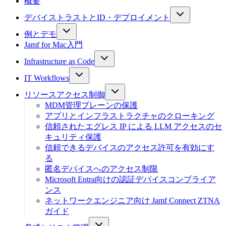
概要
デバイストラストとID・デプロイメント
例とデモ
Jamf for Mac入門
Infrastructure as Code
IT Workflows
リソースアクセス制御
MDM管理プレーンの保護
アプリとインフラストラクチャのクローキング
信頼されたエグレス IP による LLM アクセスのセ
キュリティ保護
信頼できるデバイスのアクセス許可を有効にす
る
匿名デバイスへのアクセス制限
Microsoft Entra向けの認証デバイスコンプライア
ンス
ネットワークエンジニア向け Jamf Connect ZTNA
ガイド