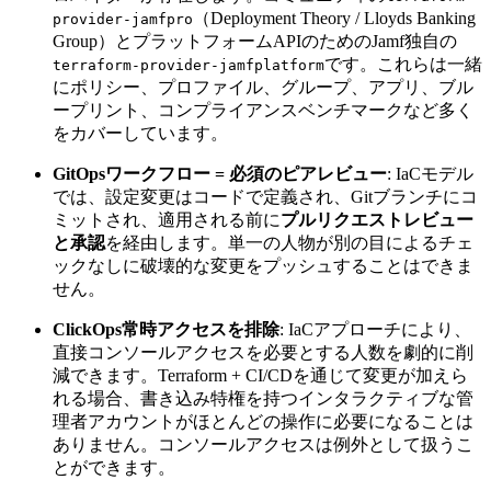
（Deployment Theory / Lloyds Banking
provider-jamfpro
Group）とプラットフォームAPIのためのJamf独自の
です。これらは一緒
terraform-provider-jamfplatform
にポリシー、プロファイル、グループ、アプリ、ブル
ープリント、コンプライアンスベンチマークなど多く
をカバーしています。
GitOpsワークフロー = 必須のピアレビュー
: IaCモデル
では、設定変更はコードで定義され、Gitブランチにコ
ミットされ、適用される前に
プルリクエストレビュー
と承認
を経由します。単一の人物が別の目によるチェ
ックなしに破壊的な変更をプッシュすることはできま
せん。
ClickOps常時アクセスを排除
: IaCアプローチにより、
直接コンソールアクセスを必要とする人数を劇的に削
減できます。Terraform + CI/CDを通じて変更が加えら
れる場合、書き込み特権を持つインタラクティブな管
理者アカウントがほとんどの操作に必要になることは
ありません。コンソールアクセスは例外として扱うこ
とができます。