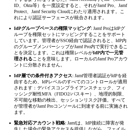
ID、Okta等）を一度設定すると、それがJamf Pro、Jamf
Protect、Jamf Security Cloudにわたり適用されます。こ
れにより認証サーフェースが統合されます。
IdPグループベースの権限マッピング
: Jamf ProはIdPグ
ループを権限セットにマッピングすることをサポート
しています。管理者がSSO経由で認証されると、IdP内
のグループメンバーシップがJamf Pro内で実行できるこ
とを決定します。これは権限レベルが
IdP内で一元管
理される
ことを意味します。ローカルのJamf Proアカウ
ントに分散されません。
IdP層での条件付きアクセス
: Jamf管理者認証がIdPを経
由するため、IdPレベルのすべてのコントロールが適用
されます：デバイスコンプライアンスチェック、フィ
ッシング耐性MFA（FIDO2/パスキー）、地理的制限、
不可能な移動の検出、セッションリスク評価。すべて
が管理者がJamf Proコンソールに到達する前に実施され
ます。
緊急対応アカウント戦略
: Jamfは、IdP接続に障害が発
生した場合の緊急アクセスを提供しながら、フェイル