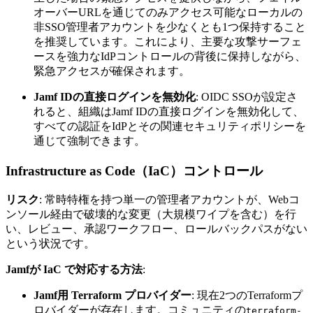
オーバーURLを通じてのみアクセス可能なローカルの
非SSO管理者アカウントを少なくとも1つ保持すること
を推奨しています。これにより、主要な攻撃サーフェ
ースを強力なIdPコントロールの背後に保持しながら、
緊急アクセスが確保されます。
Jamf IDの直接ログインを無効化
: OIDC SSOが設定さ
れると、組織はJamf IDの直接ログインを無効化して、
すべての認証をIdPとその関連セキュリティポリシーを
通じて強制できます。
Infrastructure as Code（IaC）コントロール
リスク
: 常時特権を持つ単一の管理者アカウントが、Webコ
ンソール経由で破壊的な変更（大規模ワイプを含む）を行
い、レビュー、承認ワークフロー、ロールバックパスがない
という状況です。
Jamfが IaC で対応する方法
:
Jamf用 Terraform プロバイダー
: 現在2つのTerraformプ
ロバイダーが存在します。コミュニティの
terraform-