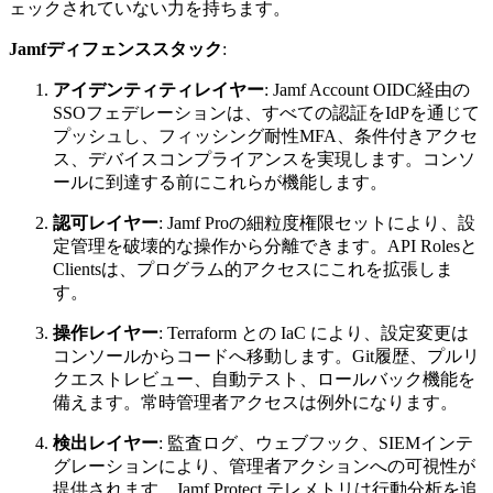
ェックされていない力を持ちます。
Jamfディフェンススタック
:
アイデンティティレイヤー
: Jamf Account OIDC経由の
SSOフェデレーションは、すべての認証をIdPを通じて
プッシュし、フィッシング耐性MFA、条件付きアクセ
ス、デバイスコンプライアンスを実現します。コンソ
ールに到達する前にこれらが機能します。
認可レイヤー
: Jamf Proの細粒度権限セットにより、設
定管理を破壊的な操作から分離できます。API Rolesと
Clientsは、プログラム的アクセスにこれを拡張しま
す。
操作レイヤー
: Terraform との IaC により、設定変更は
コンソールからコードへ移動します。Git履歴、プルリ
クエストレビュー、自動テスト、ロールバック機能を
備えます。常時管理者アクセスは例外になります。
検出レイヤー
: 監査ログ、ウェブフック、SIEMインテ
グレーションにより、管理者アクションへの可視性が
提供されます。Jamf Protect テレメトリは行動分析を追