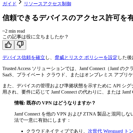
ガイド
リソースアクセス制御
信頼できるデバイスのアクセス許可を
~
2
min read
この記事は役に立ちましたか？
デバイス信頼を確立
し、
脅威とリスク ポリシーを設定
した後
Trusted Access ソリューションでは、Jamf Connect（
SaaS、プライベート クラウド、またはオンプレミス アプ
また、デバイスの管理および準拠状態を示すために API 
用され、要件に応じて Jamf Connect の代わりに、または Jamf
情報: 既存の VPN はどうなりますか？
Jamf Connect を他の VPN および ZTNA 製品
法で一意に有効にします：
クラウドネイティブであり、
次世代 Wireguar