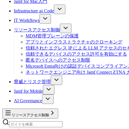
Jamf for Mac入門
Infrastructure as Code
IT Workflows
リソースアクセス制御
MDM管理プレーンの保護
アプリとインフラストラクチャのクローキング
信頼されたエグレス IP による LLM アクセスの
信頼できるデバイスのアクセス許可を有効にする
匿名デバイスへのアクセス制限
Microsoft Entra向けの認証デバイスコンプライア
ネットワークエンジニア向け Jamf Connect ZTNA
脅威とリスク管理
Jamf for Mobile
AI Governance
リソースアクセス制御