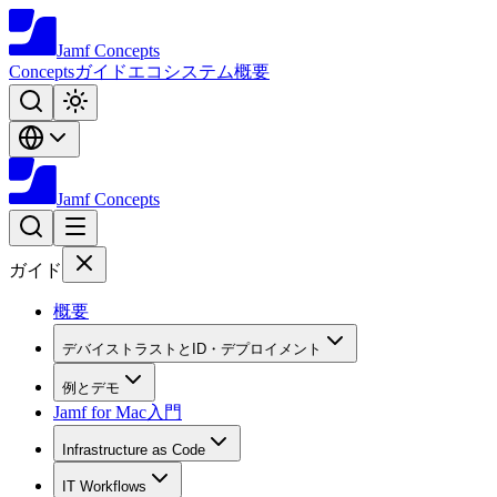
Jamf
Concepts
Concepts
ガイド
エコシステム
概要
Jamf
Concepts
ガイド
概要
デバイストラストとID・デプロイメント
例とデモ
Jamf for Mac入門
Infrastructure as Code
IT Workflows