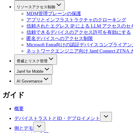
リソースアクセス制御
MDM管理プレーンの保護
アプリとインフラストラクチャのクローキング
信頼されたエグレス IP による LLM アクセスの
信頼できるデバイスのアクセス許可を有効にする
匿名デバイスへのアクセス制限
Microsoft Entra向けの認証デバイスコンプライア
ネットワークエンジニア向け Jamf Connect ZTNA
脅威とリスク管理
Jamf for Mobile
AI Governance
ガイド
概要
デバイストラストとID・デプロイメント
例とデモ