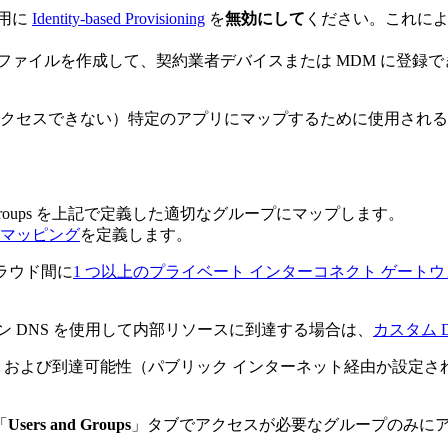
ル用に
Identity-based Provisioning
を
無効にして
ください。これに
ファイルを作成して、契約業者デバイスまたは MDM に登録
クセスできない）特定のアプリにマップするために使用される
art Groups を上記で定義した適切なグループにマップします。
 マッピング
を定義します。
 クラウド間に
1 つ以上のプライベート インターコネクト ゲート
ン DNS を使用して内部リソースに到達する場合は、
カスタム 
、および到達可能性（パブリック インターネット経由か設定さ
「
Users and Groups
」タブでアクセスが必要なグループのみにア