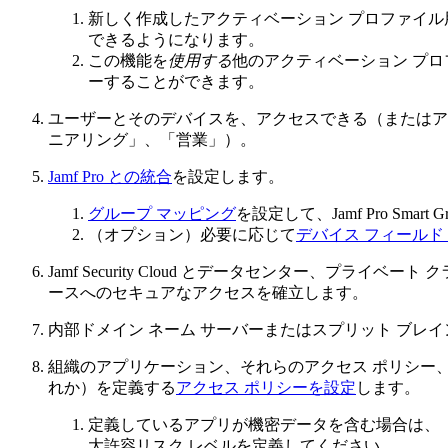
新しく作成したアクティベーション プロファイ
できるようになります。
この機能を
使用する
他のアクティベーション プロ
ーすることができます。
ユーザーとそのデバイスを、アクセスできる（またはア
ニアリング」、「営業」）。
Jamf Pro との統合
を設定します。
グループ マッピング
を設定して、Jamf Pro Sm
（オプション）必要に応じて
デバイス フィールド
Jamf Security Cloud とデータセンター、プライベート
ースへのセキュアなアクセスを確立します。
内部ドメイン ネーム サーバーまたはスプリット ブレイ
組織のアプリケーション、それらのアクセス ポリシー
れか）を定義する
アクセス ポリシーを設定
します。
定義しているアプリが機密データを含む場合は、
大許容リスク レベルを定義してください。