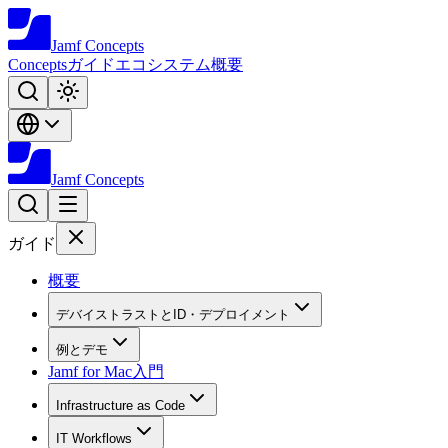
Jamf
Concepts
Concepts
ガイド
エコシステム
概要
Jamf
Concepts
ガイド
概要
デバイストラストとID・デプロイメント
例とデモ
Jamf for Mac入門
Infrastructure as Code
IT Workflows