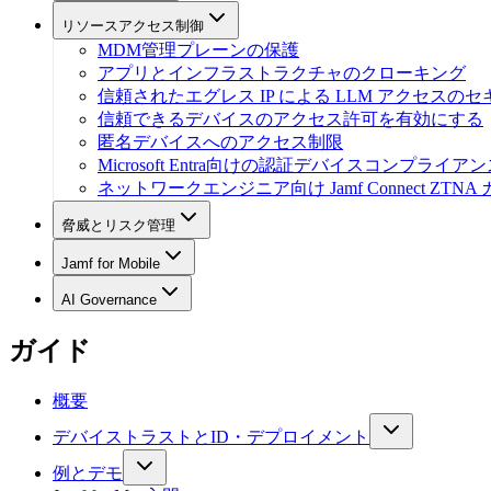
リソースアクセス制御
MDM管理プレーンの保護
アプリとインフラストラクチャのクローキング
信頼されたエグレス IP による LLM アクセスの
信頼できるデバイスのアクセス許可を有効にする
匿名デバイスへのアクセス制限
Microsoft Entra向けの認証デバイスコンプライア
ネットワークエンジニア向け Jamf Connect ZTNA
脅威とリスク管理
Jamf for Mobile
AI Governance
ガイド
概要
デバイストラストとID・デプロイメント
例とデモ