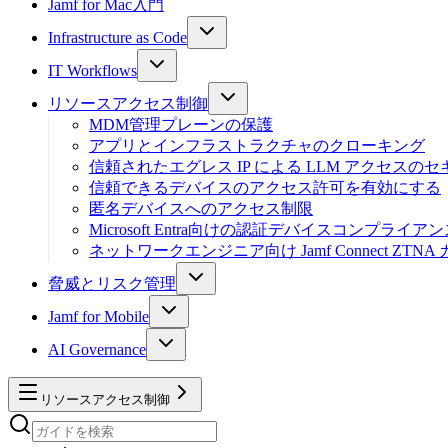
Jamf for Mac入門
Infrastructure as Code
IT Workflows
リソースアクセス制御
MDM管理プレーンの保護
アプリとインフラストラクチャのクローキング
信頼されたエグレス IP による LLM アクセスの
信頼できるデバイスのアクセス許可を有効にする
匿名デバイスへのアクセス制限
Microsoft Entra向けの認証デバイスコンプライア
ネットワークエンジニア向け Jamf Connect ZTNA
脅威とリスク管理
Jamf for Mobile
AI Governance
リソースアクセス制御