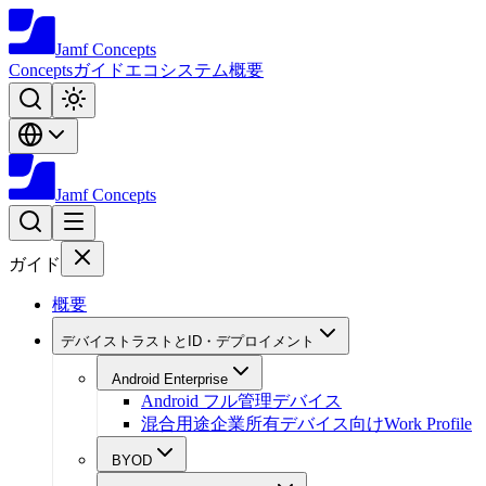
Jamf
Concepts
Concepts
ガイド
エコシステム
概要
Jamf
Concepts
ガイド
概要
デバイストラストとID・デプロイメント
Android Enterprise
Android フル管理デバイス
混合用途企業所有デバイス向けWork Profile
BYOD