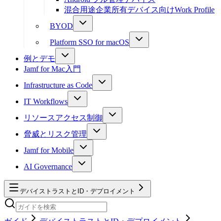
混合用途企業所有デバイス向けWork Profile
BYOD
Platform SSO for macOS
例とデモ
Jamf for Mac入門
Infrastructure as Code
IT Workflows
リソースアクセス制御
脅威とリスク管理
Jamf for Mobile
AI Governance
デバイストラストとID・デプロイメント