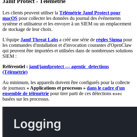
Jamf Protect - Télémétrie
Les clients peuvent utiliser la
Télémétrie Jamf Protect pour
macOS
pour collecter les données du journal des événements
système et utilisateur et les envoyer à un SIEM ou un emplacement
de stockage de leur choix.
L'équipe
Jamf Threat Labs
a créé une série de
règles Sigma
pour
les commandes d'installation et d'invocation courantes d'OpenClaw
qui peuvent être importées et utilisées dans de nombreuses solutions
SIEM :
Référentiel :
jamf/jamfprotect — agentic_detections
(Télémétrie)
Au minimum, les appareils doivent être configurés pour la collecte
de journaux
« Applications et processus »
dans le cadre d'un
ensemble de télémétrie
pour tirer parti de ces détections
exec
basées sur les processus.