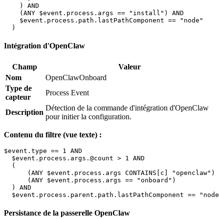
    ) AND

    (ANY $event.process.args == "install") AND

    $event.process.path.lastPathComponent == "node"

Intégration d'OpenClaw
Champ
Valeur
Nom
OpenClawOnboard
Type de
Process Event
capteur
Détection de la commande d'intégration d'OpenClaw
Description
pour initier la configuration.
Contenu du filtre (vue texte) :
$event.type == 1 AND

  $event.process.args.@count > 1 AND

  (

      (ANY $event.process.args CONTAINS[c] "openclaw") 
      (ANY $event.process.args == "onboard")

  ) AND

Persistance de la passerelle OpenClaw