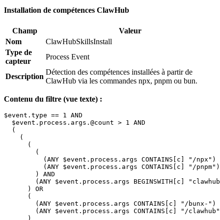
Installation de compétences ClawHub
Champ
Valeur
Nom
ClawHubSkillsInstall
Type de
Process Event
capteur
Détection des compétences installées à partir de
Description
ClawHub via les commandes npx, pnpm ou bun.
Contenu du filtre (vue texte) :
$event.type == 1 AND

  $event.process.args.@count > 1 AND

  (

    (

      (

        (

          (ANY $event.process.args CONTAINS[c] "/npx") 
          (ANY $event.process.args CONTAINS[c] "/pnpm")

        ) AND

        (ANY $event.process.args BEGINSWITH[c] "clawhub
      ) OR

      (

        (ANY $event.process.args CONTAINS[c] "/bunx-") 
        (ANY $event.process.args CONTAINS[c] "/clawhub"
      )
