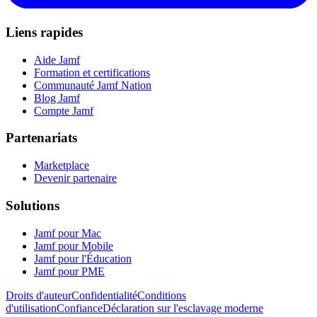
Liens rapides
Aide Jamf
Formation et certifications
Communauté Jamf Nation
Blog Jamf
Compte Jamf
Partenariats
Marketplace
Devenir partenaire
Solutions
Jamf pour Mac
Jamf pour Mobile
Jamf pour l'Éducation
Jamf pour PME
Droits d'auteur
Confidentialité
Conditions
d'utilisation
Confiance
Déclaration sur l'esclavage moderne