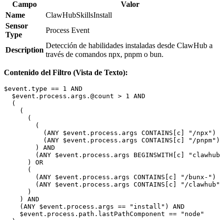
Campo
Valor
Name
ClawHubSkillsInstall
Sensor
Process Event
Type
Detección de habilidades instaladas desde ClawHub a
Description
través de comandos npx, pnpm o bun.
Contenido del Filtro (Vista de Texto):
$event.type == 1 AND

  $event.process.args.@count > 1 AND

  (

    (

      (

        (

          (ANY $event.process.args CONTAINS[c] "/npx") 
          (ANY $event.process.args CONTAINS[c] "/pnpm")

        ) AND

        (ANY $event.process.args BEGINSWITH[c] "clawhub
      ) OR

      (

        (ANY $event.process.args CONTAINS[c] "/bunx-") 
        (ANY $event.process.args CONTAINS[c] "/clawhub"
      )

    ) AND

    (ANY $event.process.args == "install") AND

    $event.process.path.lastPathComponent == "node"
