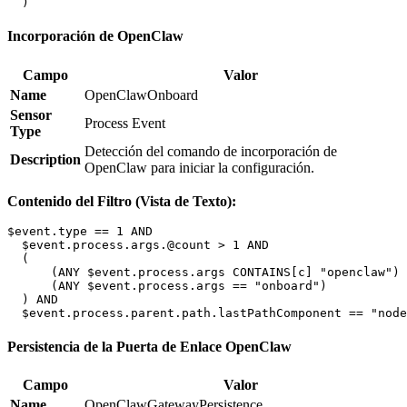
Incorporación de OpenClaw
Campo
Valor
Name
OpenClawOnboard
Sensor
Process Event
Type
Detección del comando de incorporación de
Description
OpenClaw para iniciar la configuración.
Contenido del Filtro (Vista de Texto):
$event.type == 1 AND

  $event.process.args.@count > 1 AND

  (

      (ANY $event.process.args CONTAINS[c] "openclaw") 
      (ANY $event.process.args == "onboard")

  ) AND

Persistencia de la Puerta de Enlace OpenClaw
Campo
Valor
Name
OpenClawGatewayPersistence