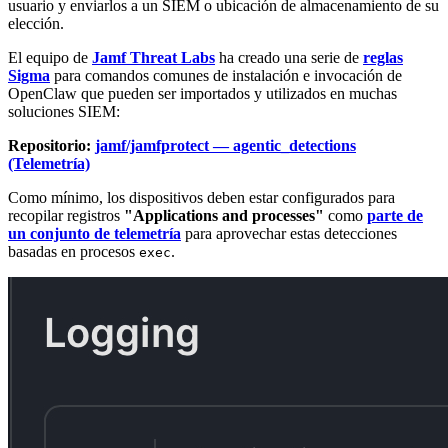
usuario y enviarlos a un SIEM o ubicación de almacenamiento de su
elección.
El equipo de
Jamf Threat Labs
ha creado una serie de
reglas
Sigma
para comandos comunes de instalación e invocación de
OpenClaw que pueden ser importados y utilizados en muchas
soluciones SIEM:
Repositorio:
jamf/jamfprotect — agentic_detections
(Telemetría)
Como mínimo, los dispositivos deben estar configurados para
recopilar registros
"Applications and processes"
como
parte de
un conjunto de telemetría
para aprovechar estas detecciones
basadas en procesos
.
exec