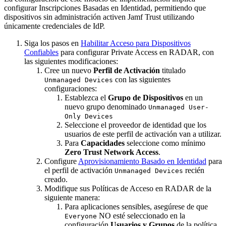
configurar Inscripciones Basadas en Identidad, permitiendo que
dispositivos sin administración activen Jamf Trust utilizando
únicamente credenciales de IdP.
Siga los pasos en
Habilitar Acceso para Dispositivos
Confiables
para configurar Private Access en RADAR, con
las siguientes modificaciones:
Cree un nuevo
Perfil de Activación
titulado
con las siguientes
Unmanaged Devices
configuraciones:
Establezca el
Grupo de Dispositivos
en un
nuevo grupo denominado
Unmanaged User-
Only Devices
Seleccione el proveedor de identidad que los
usuarios de este perfil de activación van a utilizar.
Para
Capacidades
seleccione como mínimo
Zero Trust Network Access
.
Configure
Aprovisionamiento Basado en Identidad
para
el perfil de activación
recién
Unmanaged Devices
creado.
Modifique sus Políticas de Acceso en RADAR de la
siguiente manera:
Para aplicaciones sensibles, asegúrese de que
NO esté seleccionado en la
Everyone
configuración
Usuarios y Grupos
de la política.