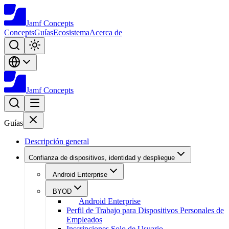
Jamf
Concepts
Concepts
Guías
Ecosistema
Acerca de
Jamf
Concepts
Guías
Descripción general
Confianza de dispositivos, identidad y despliegue
Android Enterprise
BYOD
Android Enterprise
Perfil de Trabajo para Dispositivos Personales de
Empleados
Inscripciones Solo de Usuario