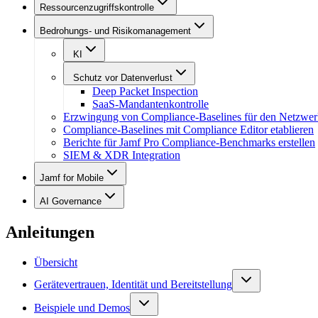
Ressourcenzugriffskontrolle
Bedrohungs- und Risikomanagement
KI
Schutz vor Datenverlust
Deep Packet Inspection
SaaS-Mandantenkontrolle
Erzwingung von Compliance-Baselines für den Netzwer
Compliance-Baselines mit Compliance Editor etablieren
Berichte für Jamf Pro Compliance-Benchmarks erstellen
SIEM & XDR Integration
Jamf for Mobile
AI Governance
Anleitungen
Übersicht
Gerätevertrauen, Identität und Bereitstellung
Beispiele und Demos