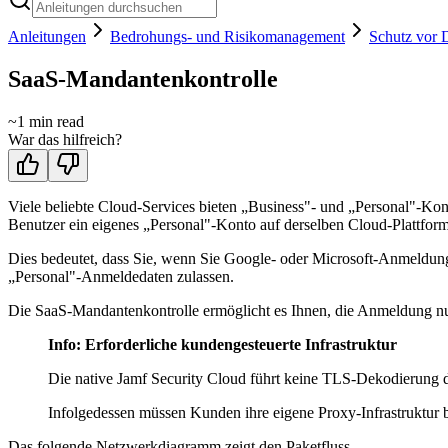
Anleitungen
Bedrohungs- und Risikomanagement
Schutz vor 
SaaS-Mandantenkontrolle
~
1
min read
War das hilfreich?
Viele beliebte Cloud-Services bieten „Business"- und „Personal"-Kon
Benutzer ein eigenes „Personal"-Konto auf derselben Cloud-Plattfor
Dies bedeutet, dass Sie, wenn Sie Google- oder Microsoft-Anmeldung
„Personal"-Anmeldedaten zulassen.
Die SaaS-Mandantenkontrolle ermöglicht es Ihnen, die Anmeldung nur
Info: Erforderliche kundengesteuerte Infrastruktur
Die native Jamf Security Cloud führt keine TLS-Dekodierung du
Infolgedessen müssen Kunden ihre eigene Proxy-Infrastruktur be
Das folgende Netzwerkdiagramm zeigt den Paketfluss.