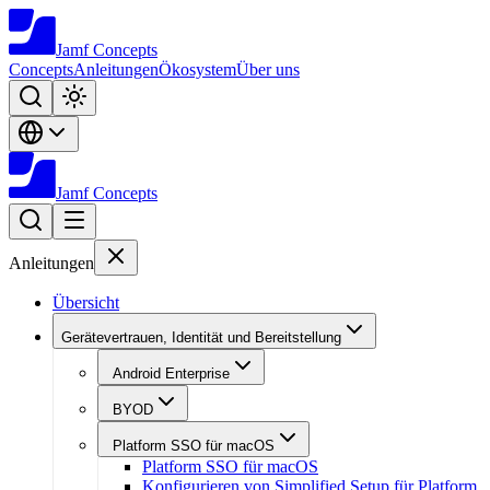
Jamf
Concepts
Concepts
Anleitungen
Ökosystem
Über uns
Jamf
Concepts
Anleitungen
Übersicht
Gerätevertrauen, Identität und Bereitstellung
Android Enterprise
BYOD
Platform SSO für macOS
Platform SSO für macOS
Konfigurieren von Simplified Setup für Platform