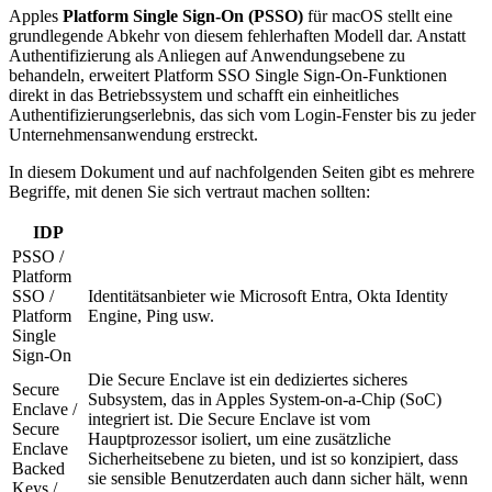
Apples
Platform Single Sign-On (PSSO)
für macOS stellt eine
grundlegende Abkehr von diesem fehlerhaften Modell dar. Anstatt
Authentifizierung als Anliegen auf Anwendungsebene zu
behandeln, erweitert Platform SSO Single Sign-On-Funktionen
direkt in das Betriebssystem und schafft ein einheitliches
Authentifizierungserlebnis, das sich vom Login-Fenster bis zu jeder
Unternehmensanwendung erstreckt.
In diesem Dokument und auf nachfolgenden Seiten gibt es mehrere
Begriffe, mit denen Sie sich vertraut machen sollten:
IDP
PSSO /
Platform
SSO /
Identitätsanbieter wie Microsoft Entra, Okta Identity
Platform
Engine, Ping usw.
Single
Sign-On
Die Secure Enclave ist ein dediziertes sicheres
Secure
Subsystem, das in Apples System-on-a-Chip (SoC)
Enclave /
integriert ist. Die Secure Enclave ist vom
Secure
Hauptprozessor isoliert, um eine zusätzliche
Enclave
Sicherheitsebene zu bieten, und ist so konzipiert, dass
Backed
sie sensible Benutzerdaten auch dann sicher hält, wenn
Keys /