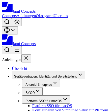
Jamf
Concepts
Concepts
Anleitungen
Ökosystem
Über uns
Jamf
Concepts
Anleitungen
Übersicht
Gerätevertrauen, Identität und Bereitstellung
Android Enterprise
BYOD
Platform SSO für macOS
Platform SSO für macOS
Konfigurieren von Simplified Setup für Platform