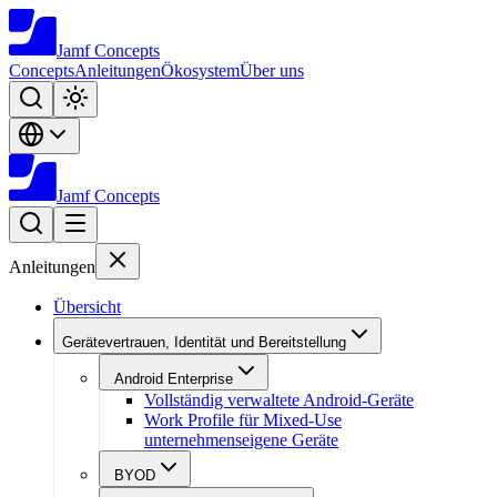
Jamf
Concepts
Concepts
Anleitungen
Ökosystem
Über uns
Jamf
Concepts
Anleitungen
Übersicht
Gerätevertrauen, Identität und Bereitstellung
Android Enterprise
Vollständig verwaltete Android-Geräte
Work Profile für Mixed-Use
unternehmenseigene Geräte
BYOD